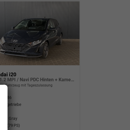
dai i20
Pure 1.2 MPI / Navi PDC Hinten + Kamera Abgedunkelte Scheiben Tempomat Alu 16"
er
Fahrzeug mit Tageszulassung
30486
haltgetriebe
nzin
rora Gray
 kW (79 PS)