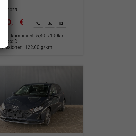
 km
.12.2025
750,– €
Wir rufen Sie an
Fahrzeugexposé (PDF)
Fahrzeug parken
% MwSt.
auch kombiniert:
5,40 l/100km
Klasse:
D
Emissionen:
122,00 g/km