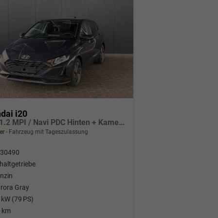
dai i20
Pure 1.2 MPI / Navi PDC Hinten + Kamera Abgedunkelte Scheiben Tempomat Alu 16"
er
Fahrzeug mit Tageszulassung
30490
haltgetriebe
nzin
rora Gray
 kW (79 PS)
 km