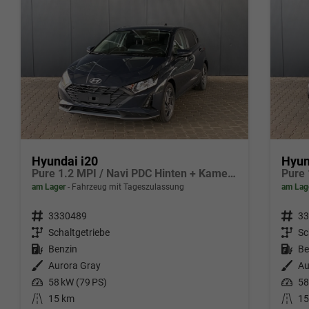
Hyundai i20
Hyun
Pure 1.2 MPI / Navi PDC Hinten + Kamera Abgedunkelte Scheiben Tempomat Alu 16"
am Lager
Fahrzeug mit Tageszulassung
am Lag
Fahrzeugnr.
3330489
Fahrzeugnr.
33
Getriebe
Schaltgetriebe
Getriebe
Sc
Kraftstoff
Benzin
Kraftstoff
Be
Außenfarbe
Aurora Gray
Außenfarbe
Au
Leistung
58 kW (79 PS)
Leistung
58
Kilometerstand
15 km
Kilometerstand
15