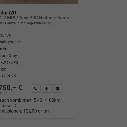
dai i20
Pure 1.2 MPI / Navi PDC Hinten + Kamera Abgedunkelte Scheiben Tempomat Alu 16"
er
Fahrzeug mit Tageszulassung
30476
haltgetriebe
nzin
rora Gray
 kW (79 PS)
 km
.12.2025
750,– €
Wir rufen Sie an
Fahrzeugexposé (PDF)
Fahrzeug parken
% MwSt.
auch kombiniert:
5,40 l/100km
Klasse:
D
Emissionen:
122,00 g/km