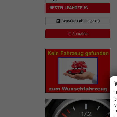
BESTELLFAHRZEUG
Geparkte Fahrzeuge (
0
)
Anmelden
U
b
v
P