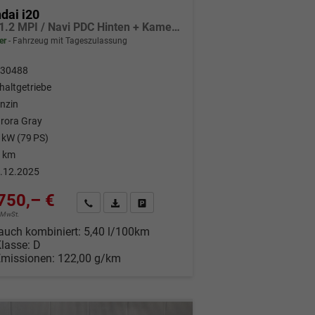
dai i20
Pure 1.2 MPI / Navi PDC Hinten + Kamera Abgedunkelte Scheiben Tempomat Alu 16"
er
Fahrzeug mit Tageszulassung
30488
haltgetriebe
nzin
rora Gray
 kW (79 PS)
 km
.12.2025
750,– €
Wir rufen Sie an
Fahrzeugexposé (PDF)
Fahrzeug parken
% MwSt.
auch kombiniert:
5,40 l/100km
Klasse:
D
Emissionen:
122,00 g/km