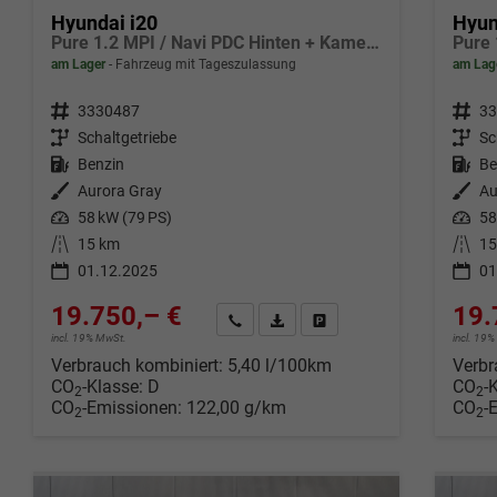
Hyundai i20
Hyun
Pure 1.2 MPI / Navi PDC Hinten + Kamera Abgedunkelte Scheiben Tempomat Alu 16"
am Lager
Fahrzeug mit Tageszulassung
am Lag
Fahrzeugnr.
3330487
Fahrzeugnr.
33
Getriebe
Schaltgetriebe
Getriebe
Sc
Kraftstoff
Benzin
Kraftstoff
Be
Außenfarbe
Aurora Gray
Außenfarbe
Au
Leistung
58 kW (79 PS)
Leistung
58
Kilometerstand
15 km
Kilometerstand
15
01.12.2025
01
19.750,– €
19.
Wir rufen Sie an
Fahrzeugexposé (PDF)
Fahrzeug parken
incl. 19% MwSt.
incl. 19
Verbrauch kombiniert:
5,40 l/100km
Verbr
CO
-Klasse:
D
CO
-
2
2
CO
-Emissionen:
122,00 g/km
CO
-
2
2