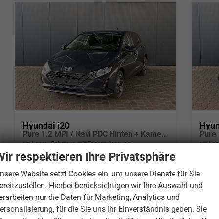
Hyundai i20
Hyun
Pure 1.2 MPI / Navi PDC Hinten + Kamera Abgedunkelte Scheiben Tempomat Alu 16"
am Lager
Fahrzeug mit Tageszulassung
am Lag
Wir respektieren Ihre Privatsphäre
Fahrzeugnr.
3330484
Fahrzeugnr.
33
nsere Website setzt Cookies ein, um unsere Dienste für Sie
Getriebe
Schaltgetriebe
Getriebe
Sc
ereitzustellen. Hierbei berücksichtigen wir Ihre Auswahl und
Kraftstoff
Benzin
Kraftstoff
Be
erarbeiten nur die Daten für Marketing, Analytics und
Außenfarbe
Aurora Gray
Außenfarbe
Au
ersonalisierung, für die Sie uns Ihr Einverständnis geben. Sie
Leistung
58 kW (79 PS)
Leistung
58