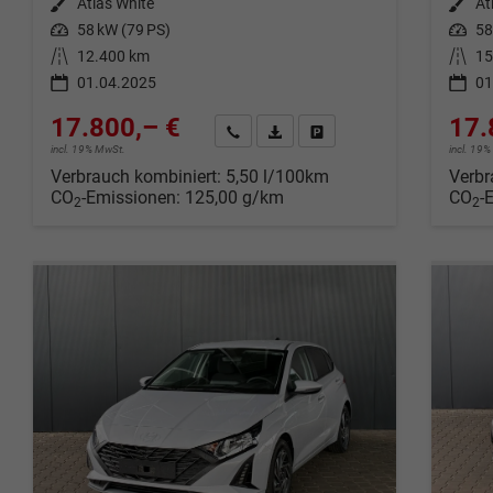
Außenfarbe
Atlas White
Außenfarbe
At
Leistung
58 kW (79 PS)
Leistung
58
Kilometerstand
12.400 km
Kilometerstand
15
01.04.2025
01
17.800,– €
17.
Wir rufen Sie an
Fahrzeugexposé (PDF)
Fahrzeug parken
incl. 19% MwSt.
incl. 19
Verbrauch kombiniert:
5,50 l/100km
Verbr
CO
-Emissionen:
125,00 g/km
CO
-
2
2