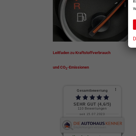
k
w
D
Leitfaden zu Kraftstoffverbrauch
und CO
-Emissionen
2