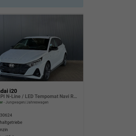
dai i20
1.2 MPI N-Line / LED Tempomat Navi Rückfahrkamera Alu 17"
er
Jungwagen/Jahreswagen
30624
haltgetriebe
nzin