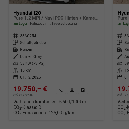
Hyundai i20
Hyun
Pure 1.2 MPI / Navi PDC Hinten + Kamera Abgedunkelte Scheiben Tempomat Alu 16"
am Lager
Fahrzeug mit Tageszulassung
am Lag
Fahrzeugnr.
3330254
Fahrzeugnr.
33
Getriebe
Schaltgetriebe
Getriebe
Sc
Kraftstoff
Benzin
Kraftstoff
Be
Außenfarbe
Lumen Gray
Außenfarbe
Au
Leistung
58 kW (79 PS)
Leistung
58
Kilometerstand
15 km
Kilometerstand
15
01.12.2025
01
19.750,– €
19.
Wir rufen Sie an
Fahrzeugexposé (PDF)
Fahrzeug parken
incl. 19% MwSt.
incl. 19
Verbrauch kombiniert:
5,50 l/100km
Verbr
CO
-Klasse:
D
CO
-
2
2
CO
-Emissionen:
125,00 g/km
CO
-
2
2