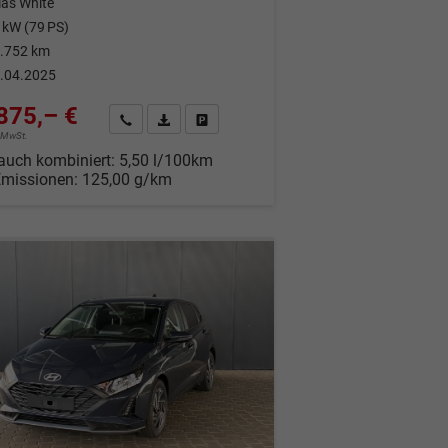
las White
 kW (79 PS)
.752 km
.04.2025
875,– €
Wir rufen Sie an
Fahrzeugexposé (PDF)
Fahrzeug parken
% MwSt.
auch kombiniert:
5,50 l/100km
Emissionen:
125,00 g/km