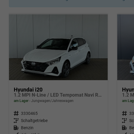
Hyundai i20
Hyun
1.2 MPI N-Line / LED Tempomat Navi Rückfahrkamera Alu 17"
am Lager
Jungwagen/Jahreswagen
am Lag
Fahrzeugnr.
3330465
Fahrzeugnr.
33
Getriebe
Schaltgetriebe
Getriebe
Sc
Kraftstoff
Benzin
Kraftstoff
Be