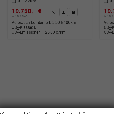
01.12.2025
01
19.750,– €
19.
Wir rufen Sie an
Fahrzeugexposé (PDF)
Fahrzeug parken
incl. 19% MwSt.
incl. 19
Verbrauch kombiniert:
5,50 l/100km
Verbr
CO
-Klasse:
D
CO
-
2
2
CO
-Emissionen:
125,00 g/km
CO
-
2
2