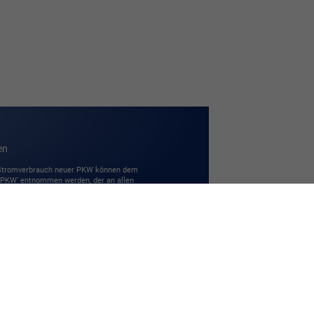
en
 Stromverbrauch neuer PKW können dem
r PKW' entnommen werden, der an allen
Powered by Autrado