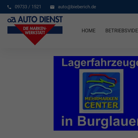
09733 / 1521
auto@bieberich.de
HOME
BETRIEBSVID