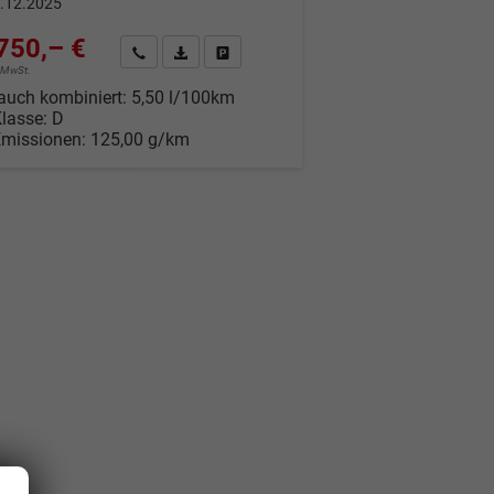
.12.2025
750,– €
Wir rufen Sie an
Fahrzeugexposé (PDF)
Fahrzeug parken
% MwSt.
auch kombiniert:
5,50 l/100km
Klasse:
D
Emissionen:
125,00 g/km