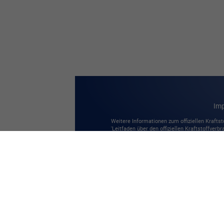
Im
Weitere Informationen zum offiziellen Kraftst
'Leitfaden über den offiziellen Kraftstoffverbr
Verkaufsstellen und bei der 'Deutschen Autom
© 2026
Autodienst Bieberich
,
Neustädter 