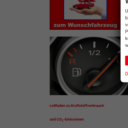
U
b
v
P
k
w
D
Leitfaden zu Kraftstoffverbrauch
und CO
-Emissionen
2