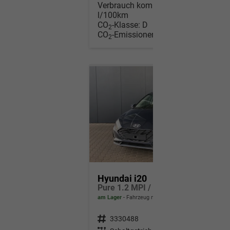
Verbrauch kombiniert:
5,40
l/100km
CO
-Klasse:
D
2
CO
-Emissionen:
122,00 g/km
2
Hyundai i20
Pure 1.2 MPI / Navi PDC Hinten + Kamera Abgedunkelte Scheiben Tempomat Alu 16"
am Lager
Fahrzeug mit Tageszulassung
Fahrzeugnr.
3330488