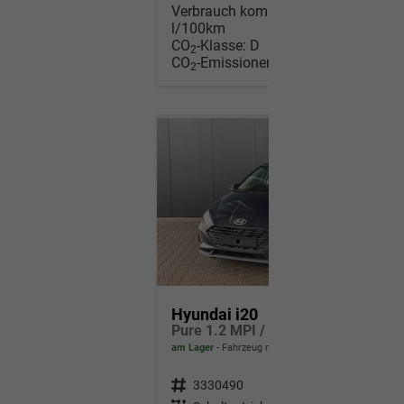
Verbrauch kombiniert:
5,40
l/100km
CO
-Klasse:
D
2
CO
-Emissionen:
122,00 g/km
2
Hyundai i20
Pure 1.2 MPI / Navi PDC Hinten + Kamera Abgedunkelte Scheiben Tempomat Alu 16"
am Lager
Fahrzeug mit Tageszulassung
Fahrzeugnr.
3330490