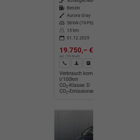
Getriebe
Schaltgetriebe
Kraftstoff
Benzin
Außenfarbe
Aurora Gray
Leistung
58 kW (79 PS)
Kilometerstand
15 km
01.12.2025
19.750,– €
incl. 19% MwSt.
Wir rufen Sie an
Fahrzeugexposé (PDF)
Fahrzeug parken
Verbrauch kombiniert:
5,40
l/100km
CO
-Klasse:
D
2
CO
-Emissionen:
122,00 g/km
2