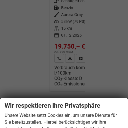
Getriebe
Schaltgetriebe
Kraftstoff
Benzin
Außenfarbe
Aurora Gray
Leistung
58 kW (79 PS)
Kilometerstand
15 km
01.12.2025
19.750,– €
incl. 19% MwSt.
Wir rufen Sie an
Fahrzeugexposé (PDF)
Fahrzeug parken
Verbrauch kombiniert:
5,40
l/100km
CO
-Klasse:
D
2
CO
-Emissionen:
122,00 g/km
2
Wir respektieren Ihre Privatsphäre
Unsere Website setzt Cookies ein, um unsere Dienste für
Sie bereitzustellen. Hierbei berücksichtigen wir Ihre