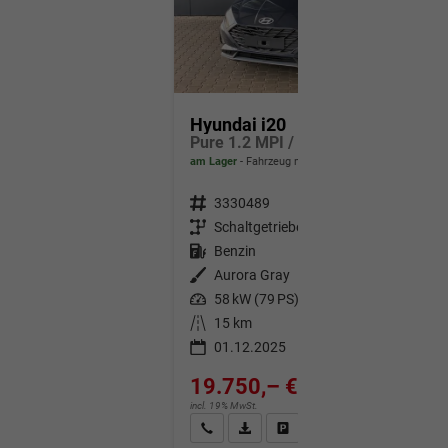
Hyundai i20
Pure 1.2 MPI / Navi PDC Hinten + Kamera Abgedunkelte Scheiben Tempomat Alu 16"
am Lager
Fahrzeug mit Tageszulassung
Fahrzeugnr.
3330489
Getriebe
Schaltgetriebe
Kraftstoff
Benzin
Außenfarbe
Aurora Gray
Leistung
58 kW (79 PS)
Kilometerstand
15 km
01.12.2025
19.750,– €
incl. 19% MwSt.
Wir rufen Sie an
Fahrzeugexposé (PDF)
Fahrzeug parken