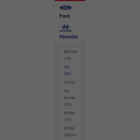
Ford
Hyundai
BAYON
(18)
i20
(56)
i30
(3)
i30
Kombi
(29)
KONA
(19)
KONA
Elektro