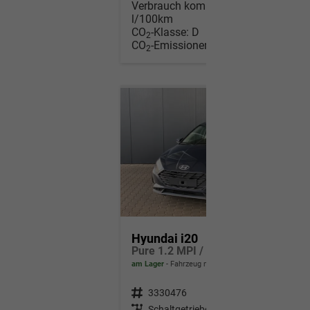
Verbrauch kombiniert:
5,50
l/100km
CO
-Klasse:
D
2
CO
-Emissionen:
125,00 g/km
2
Hyundai i20
Pure 1.2 MPI / Navi PDC Hinten + Kamera Abgedunkelte Scheiben Tempomat Alu 16"
am Lager
Fahrzeug mit Tageszulassung
Fahrzeugnr.
3330476
Getriebe
Schaltgetriebe