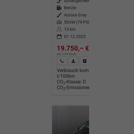
Getriebe
Schaltgetriebe
Kraftstoff
Benzin
Außenfarbe
Aurora Gray
Leistung
58 kW (79 PS)
Kilometerstand
15 km
01.12.2025
19.750,– €
incl. 19% MwSt.
Wir rufen Sie an
Fahrzeugexposé (PDF)
Fahrzeug parken
Verbrauch kombiniert:
5,40
l/100km
CO
-Klasse:
D
2
CO
-Emissionen:
122,00 g/km
2