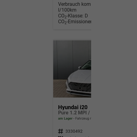
Verbrauch kombiniert:
5,50
l/100km
CO
-Klasse:
D
2
CO
-Emissionen:
125,00 g/km
2
Hyundai i20
Pure 1.2 MPI / Navi PDC Hinten + Kamera Abgedunkelte Scheiben Tempomat Alu 16"
am Lager
Fahrzeug mit Tageszulassung
Fahrzeugnr.
3330492