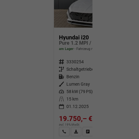
Hyundai i20
Pure 1.2 MPI / Navi PDC Hinten + Kamera Abgedunkelte Scheiben Tempomat Alu 16"
am Lager
Fahrzeug mit Tageszulassung
Fahrzeugnr.
3330254
Getriebe
Schaltgetriebe
Kraftstoff
Benzin
Außenfarbe
Lumen Gray
Leistung
58 kW (79 PS)
Kilometerstand
15 km
01.12.2025
19.750,– €
incl. 19% MwSt.
Wir rufen Sie an
Fahrzeugexposé (PDF)
Fahrzeug parken