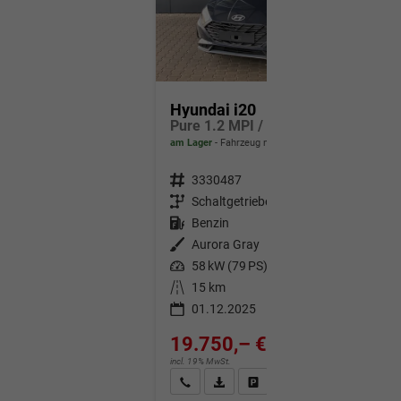
Hyundai i20
Pure 1.2 MPI / Navi PDC Hinten + Kamera Abgedunkelte Scheiben Tempomat Alu 16"
am Lager
Fahrzeug mit Tageszulassung
Fahrzeugnr.
3330487
Getriebe
Schaltgetriebe
Kraftstoff
Benzin
Außenfarbe
Aurora Gray
Leistung
58 kW (79 PS)
Kilometerstand
15 km
01.12.2025
19.750,– €
incl. 19% MwSt.
Wir rufen Sie an
Fahrzeugexposé (PDF)
Fahrzeug parken