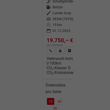
Getriebe
Schaltgetriebe
Kraftstoff
Benzin
Außenfarbe
Lumen Gray
Leistung
58 kW (79 PS)
Kilometerstand
15 km
01.12.2025
19.750,– €
incl. 19% MwSt.
Wir rufen Sie an
Fahrzeugexposé (PDF)
Fahrzeug parken
Verbrauch kombiniert:
5,40
l/100km
CO
-Klasse:
D
2
CO
-Emissionen:
122,00 g/km
2
Datensätze
pro Seite:
10
20
50