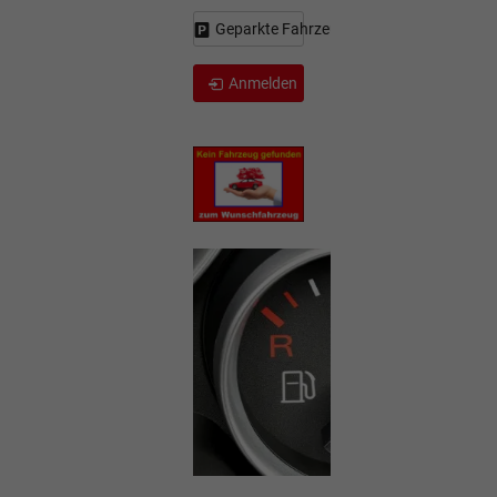
Geparkte Fahrzeuge (
0
)
Anmelden