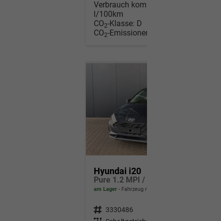
Verbrauch kombiniert:
5,40
l/100km
CO
-Klasse:
D
2
CO
-Emissionen:
122,00 g/km
2
Hyundai i20
Pure 1.2 MPI / Navi PDC Hinten + Kamera Abgedunkelte Scheiben Tempomat Alu 16"
am Lager
Fahrzeug mit Tageszulassung
Fahrzeugnr.
3330486