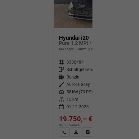
Hyundai i20
Pure 1.2 MPI / Navi PDC Hinten + Kamera Abgedunkelte Scheiben Tempomat Alu 16"
am Lager
Fahrzeug mit Tageszulassung
Fahrzeugnr.
3330484
Getriebe
Schaltgetriebe
Kraftstoff
Benzin
Außenfarbe
Aurora Gray
Leistung
58 kW (79 PS)
Kilometerstand
15 km
01.12.2025
19.750,– €
incl. 19% MwSt.
Wir rufen Sie an
Fahrzeugexposé (PDF)
Fahrzeug parken