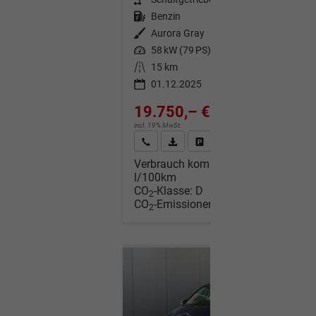
Kraftstoff
Benzin
Außenfarbe
Aurora Gray
Leistung
58 kW (79 PS)
Kilometerstand
15 km
01.12.2025
19.750,– €
incl. 19% MwSt.
Wir rufen Sie an
Fahrzeugexposé (PDF)
Fahrzeug parken
Verbrauch kombiniert:
5,40
l/100km
CO
-Klasse:
D
2
CO
-Emissionen:
122,00 g/km
2