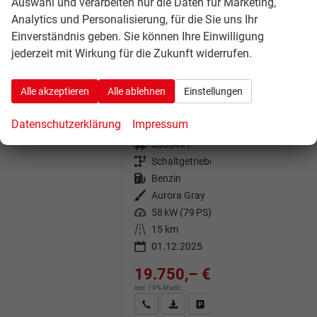
Auswahl und verarbeiten nur die Daten für Marketing,
Analytics und Personalisierung, für die Sie uns Ihr
Einverständnis geben. Sie können Ihre Einwilligung
jederzeit mit Wirkung für die Zukunft widerrufen.
Hyundai i20
Alle akzeptieren
Alle ablehnen
Einstellungen
Pure 1.2 MPI / Navi PDC Hinten + Kamera Abgedunkelte Scheiben Tempomat Alu 16"
am Lager
Fahrzeug mit Tageszulassung
Datenschutzerklärung
Impressum
Fahrzeugnr.
3330491
Getriebe
Schaltgetriebe
Kraftstoff
Benzin
Außenfarbe
Aurora Gray
Leistung
58 kW (79 PS)
Kilometerstand
15 km
01.12.2025
19.750,– €
incl. 19% MwSt.
Wir rufen Sie an
Fahrzeugexposé (PDF)
Fahrzeug parken