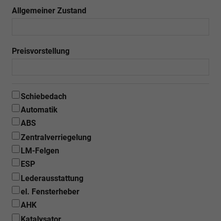
Allgemeiner Zustand
Preisvorstellung
Schiebedach
Automatik
ABS
Zentralverriegelung
LM-Felgen
ESP
Lederausstattung
el. Fensterheber
AHK
Katalysator