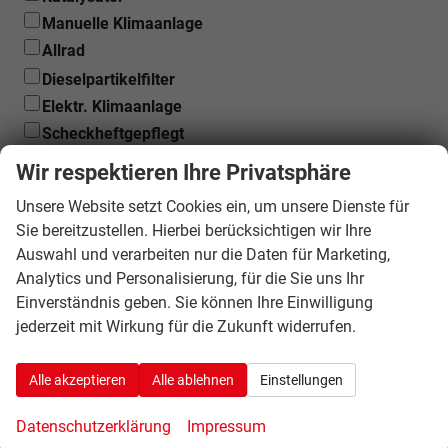
Manuelle Klimaanlage
Allrad
Dieselpartikelfilter
Elektr. Klimaanlage
Scheckheftgepflegt
Wir respektieren Ihre Privatsphäre
Weitere Beschreibungen:
Sonderausstattung,
Unsere Website setzt Cookies ein, um unsere Dienste für
Sie bereitzustellen. Hierbei berücksichtigen wir Ihre
Unfallschäden...
Auswahl und verarbeiten nur die Daten für Marketing,
Analytics und Personalisierung, für die Sie uns Ihr
Einverständnis geben. Sie können Ihre Einwilligung
jederzeit mit Wirkung für die Zukunft widerrufen.
Ich interessiere mich für
Alle akzeptieren
Alle ablehnen
Einstellungen
Datenschutzerklärung
Impressum