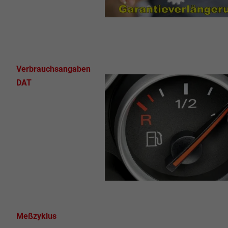
Verbrauchsangaben
DAT
Meßzyklus