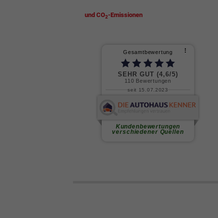
und CO
-Emissionen
2