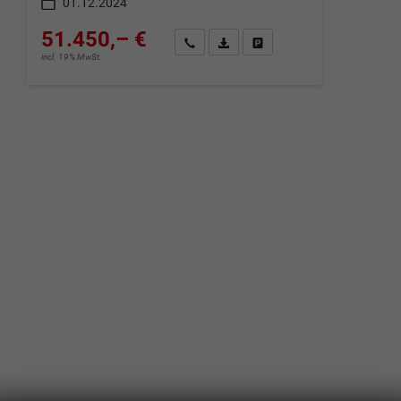
01.12.2024
51.450,– €
Wir rufen Sie an
Fahrzeugexposé (PDF)
Fahrzeug parken
incl. 19% MwSt.