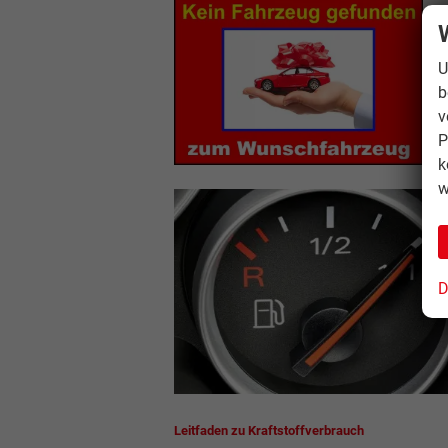
U
b
v
P
k
w
D
Leitfaden zu Kraftstoffverbrauch