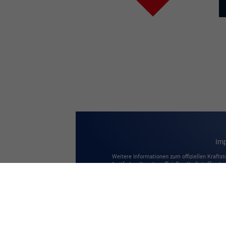
Im
Weitere Informationen zum offiziellen Kraftst
'Leitfaden über den offiziellen Kraftstoffverbr
Verkaufsstellen und bei der 'Deutschen Autom
© 2026
Autodienst Bieberich
,
Neustädter 