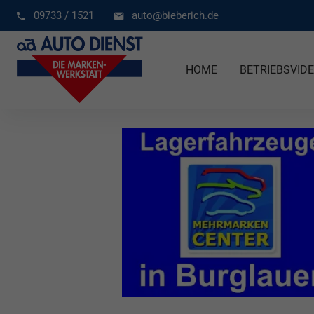
09733 / 1521
auto@bieberich.de
HOME
BETRIEBSVID