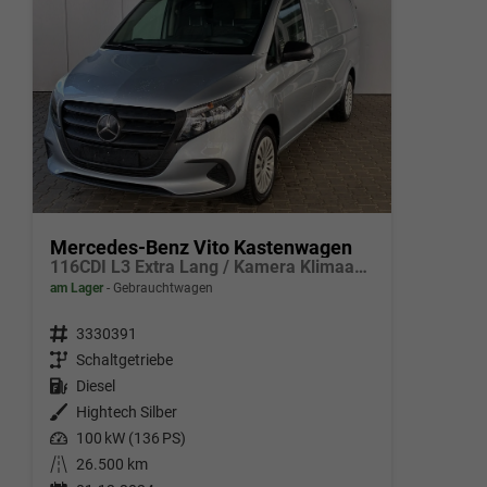
Mercedes-Benz Vito Kastenwagen
116CDI L3 Extra Lang / Kamera Klimaautom./ AHK Carplay Allwetter
am Lager
Gebrauchtwagen
Fahrzeugnr.
3330391
Getriebe
Schaltgetriebe
Kraftstoff
Diesel
Außenfarbe
Hightech Silber
Leistung
100 kW (136 PS)
Kilometerstand
26.500 km