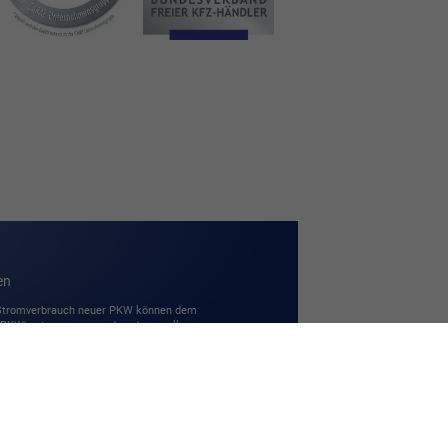
en
 Stromverbrauch neuer PKW können dem
r PKW' entnommen werden, der an allen
Powered by Autrado