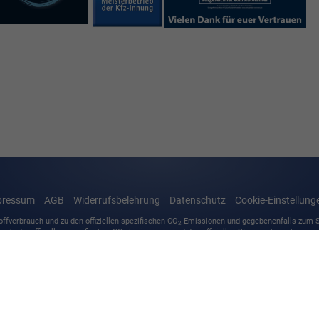
pressum
AGB
Widerrufsbelehrung
Datenschutz
Cookie-Einstellung
offverbrauch und zu den offiziellen spezifischen CO
-Emissionen und gegebenenfalls zum
2
auch, die offiziellen spezifischen CO
-Emissionen und den offiziellen Stromverbrauch neue
2
obil Treuhand GmbH' unentgeltlich erhältlich ist unter www.dat.de.
Straße 23
,
97724 Burglauer,
09733/1521