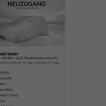
dai Inster
Pulse 49kWh / ACC Rückfahrkamera Navi Klimaautomatik Winterpaket
ndliche Lieferzeit:
14 Tage
Fahrzeug mit Tageszulassung
30542
tomatik
ektro
las White
 kW (114 PS)
 km