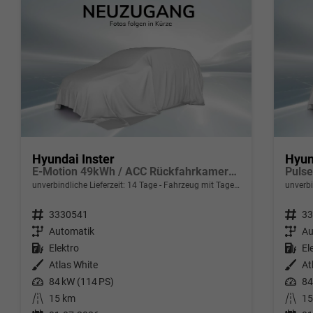
Hyundai Inster
Hyun
E-Motion 49kWh / ACC Rückfahrkamera Navi Klimaautomatik uvm.
unverbindliche Lieferzeit:
14 Tage
Fahrzeug mit Tageszulassung
unverbi
Fahrzeugnr.
3330541
Fahrzeugnr.
33
Getriebe
Automatik
Getriebe
Au
Kraftstoff
Elektro
Kraftstoff
El
Außenfarbe
Atlas White
Außenfarbe
At
Leistung
84 kW (114 PS)
Leistung
84
Kilometerstand
15 km
Kilometerstand
15