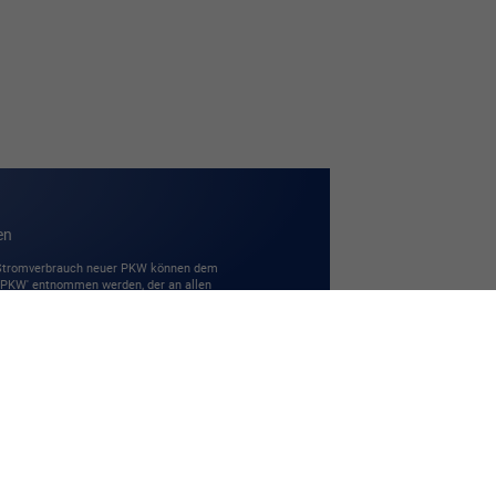
en
 Stromverbrauch neuer PKW können dem
r PKW' entnommen werden, der an allen
Powered by Autrado