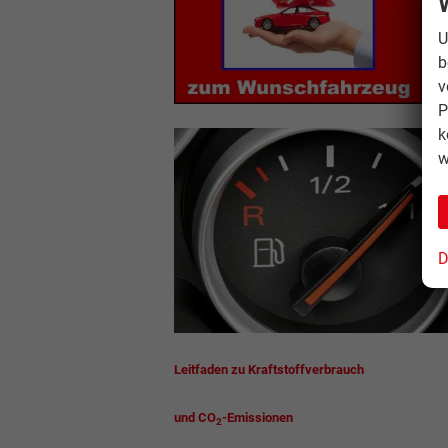
U
b
v
P
k
w
D
Leitfaden zu Kraftstoffverbrauch
und CO
-Emissionen
2