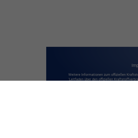
Im
Weitere Informationen zum offiziellen Kraftst
'Leitfaden über den offiziellen Kraftstoffverbr
Verkaufsstellen und bei der 'Deutschen Autom
© 2026
Autodienst Bieberich
,
Neustädter 