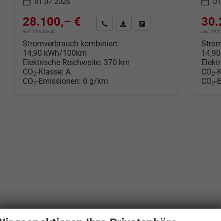
01.07.2026
01
28.100,– €
30.
Wir rufen Sie an
Fahrzeugexposé (PDF)
Fahrzeug parken
incl. 19% MwSt.
incl. 19
Stromverbrauch kombiniert:
Strom
14,90 kWh/100km
14,9
Elektrische Reichweite:
370 km
Elekt
CO
-Klasse:
A
CO
-
2
2
CO
-Emissionen:
0 g/km
CO
-
2
2