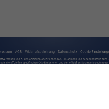
pressum
AGB
Widerrufsbelehrung
Datenschutz
Cookie-Einstellung
offverbrauch und zu den offiziellen spezifischen CO
-Emissionen und gegebenenfalls zum
2
auch, die offiziellen spezifischen CO
-Emissionen und den offiziellen Stromverbrauch neue
2
obil Treuhand GmbH' unentgeltlich erhältlich ist unter www.dat.de.
Straße 23
,
97724 Burglauer,
09733/1521