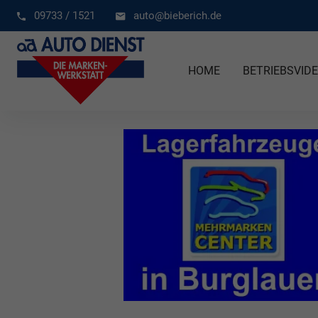
09733 / 1521
auto@bieberich.de
HOME
BETRIEBSVID