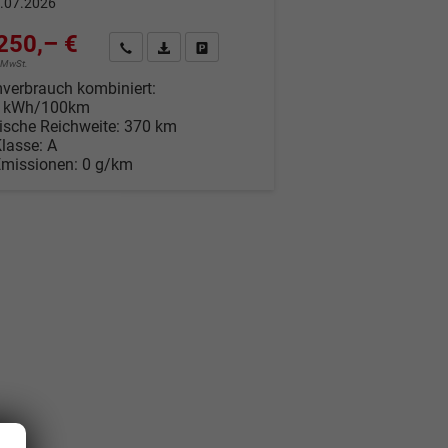
.07.2026
250,– €
Wir rufen Sie an
Fahrzeugexposé (PDF)
Fahrzeug parken
% MwSt.
verbrauch kombiniert:
0 kWh/100km
rische Reichweite:
370 km
Klasse:
A
Emissionen:
0 g/km