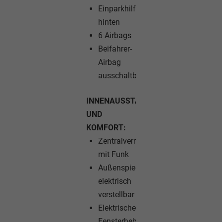
Einparkhilfe
hinten
6 Airbags
Beifahrer-
Airbag
ausschaltbar
INNENAUSSTATTUNG
UND
KOMFORT:
Zentralverriegelung
mit Funk
Außenspiegel
elektrisch
verstellbar
Elektrische
Fensterheber