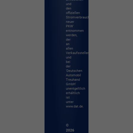
und
den
offiziellen
Stromverbrauch
neuer
PKW'
entnommen
werden,
der
an
allen
Verkaufsstellen
und
bei
der
'Deutschen
Automobil
Treuhand
GmbH'
unentgeltlich
erhältlich
ist
unter
www.dat.de.
©
2026