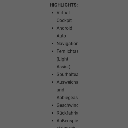
HIGHLIGHTS:
Virtual
Cockpit
Android
Auto
Navigationssystem
Fernlichtassistent
(Light
Assist)
Spurhalteassistent
Ausweichassistent
und
Abbiegeassistent
Geschwindigkeitsregelanlage
Rückfahrkamera
Außenspiegel