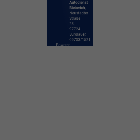
Autodienst
Bieberich
,
Neustädter
Straße
23
,
97724
Burglauer,
09733/1521
Powered
by
Autrado