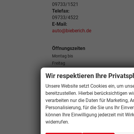
09733/1521
Telefax:
09733/4522
E-Mail:
auto@bieberich.de
Öffnungszeiten
Montag bis
Freitag
08:00 - 12:00
Wir respektieren Ihre Privatsp
Uhr
13:00 - 17:00
Unsere Website setzt Cookies ein, um unse
Uhr
bereitzustellen. Hierbei berücksichtigen w
verarbeiten nur die Daten für Marketing, A
Personalisierung, für die Sie uns Ihr Einve
können Ihre Einwilligung jederzeit mit Wir
widerrufen.