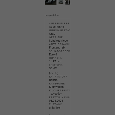
+10
Beispielbilder
AUSSENFARBE
Atlas White
INNENAUSSTATTUNG
Grau
GETRIEBE
Schaltgetriebe
ANTRIEBSACHSE
Frontantrieb
SCHADSTOFFKLASSE
Euro 6
HUBRAUM
1.197 ccm
LEISTUNG
58 kW
(79 PS)
KRAFTSTOFF
Benzin
KATEGORIE
Kleinwagen
KILOMETERSTAND
12.400 km
ERSTZULASSUNG
01.04.2025
ZUSTAND
unfallfrei