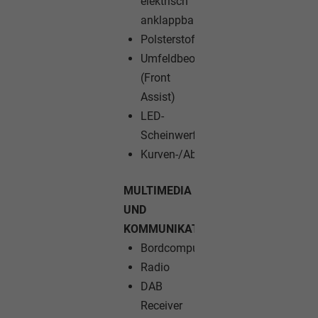
elektrisch
anklappbar
Polsterstoff
Umfeldbeobachtungssystem
(Front
Assist)
LED-
Scheinwerfer
Kurven-/Abbiegelicht
MULTIMEDIA
UND
KOMMUNIKATION:
Bordcomputer
Radio
DAB
Receiver