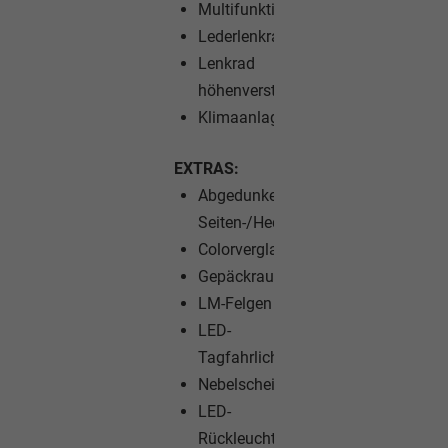
Multifunktionslenkrad
Lederlenkrad
Lenkrad
höhenverstellbar
Klimaanlage
EXTRAS:
Abgedunkelte
Seiten-/Heckscheibe
Colorverglasung
Gepäckraumabdeckung
LM-Felgen
LED-
Tagfahrlicht
Nebelscheinwerfer
LED-
Rückleuchten