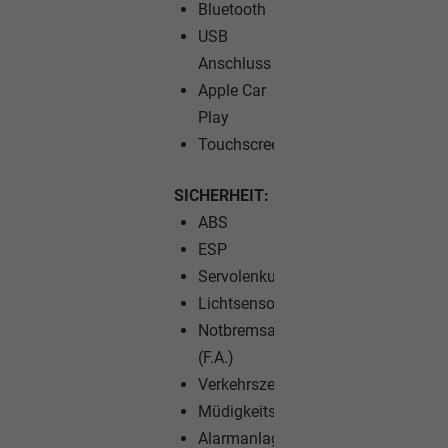
Bluetooth
USB
Anschluss
Apple Car
Play
Touchscreen
SICHERHEIT:
ABS
ESP
Servolenkung
Lichtsensor
Notbremsassistent
(F.A.)
Verkehrszeichenerkennung
Müdigkeitswarner
Alarmanlage