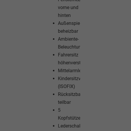
vorne und
hinten
Außenspiegel
beheizbar
Ambiente-
Beleuchtung
Fahrersitz
höhenverstellbar
Mittelarmlehne
Kindersitzvorbereitung
(ISOFIX)
Rücksitzbank
teilbar
5
Kopfstützen
Lederschalthebel