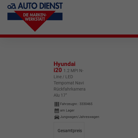
Hyundai
i20
1.2 MPI N-
Line / LED
Tempomat Navi
Rückfahrkamera
Alu 17"
Fahrzeugnr.:
3330465
am Lager
Jungwagen/Jahreswagen
Gesamtpreis