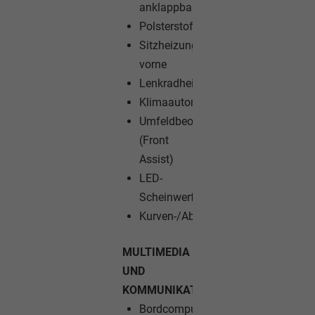
anklappbar
Polsterstoff
Sitzheizung
vorne
Lenkradheizung
Klimaautomatik
Umfeldbeobachtungssystem
(Front
Assist)
LED-
Scheinwerfer
Kurven-/Abbiegelicht
MULTIMEDIA
UND
KOMMUNIKATION:
Bordcomputer