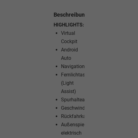
Beschreibung
HIGHLIGHTS:
Virtual
Cockpit
Android
Auto
Navigationssystem
Fernlichtassistent
(Light
Assist)
Spurhalteassistent
Geschwindigkeitsregelanlage
Rückfahrkamera
Außenspiegel
elektrisch