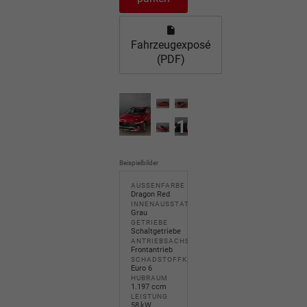
Fahrzeugexposé
(PDF)
+10
Beispielbilder
AUSSENFARBE
Dragon Red
INNENAUSSTATTUNG
Grau
GETRIEBE
Schaltgetriebe
ANTRIEBSACHSE
Frontantrieb
SCHADSTOFFKLASSE
Euro 6
HUBRAUM
1.197 ccm
LEISTUNG
58 kW