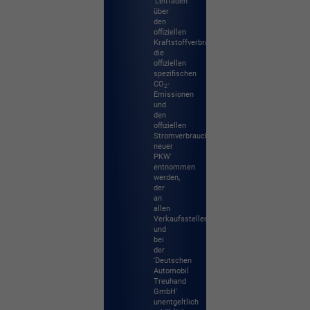
'Leitfaden
über
den
offiziellen
Kraftstoffverbrauch,
die
offiziellen
spezifischen
CO
-
2
Emissionen
und
den
offiziellen
Stromverbrauch
neuer
PKW'
entnommen
werden,
der
an
allen
Verkaufsstellen
und
bei
der
'Deutschen
Automobil
Treuhand
GmbH'
unentgeltlich