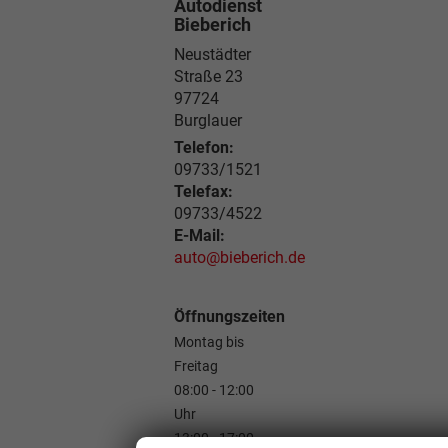
Autodienst
Bieberich
Neustädter
Straße 23
97724
Burglauer
Telefon:
09733/1521
Telefax:
09733/4522
E-Mail:
auto@bieberich.de
Öffnungszeiten
Montag bis
Freitag
08:00 - 12:00
Uhr
13:00 - 17:00