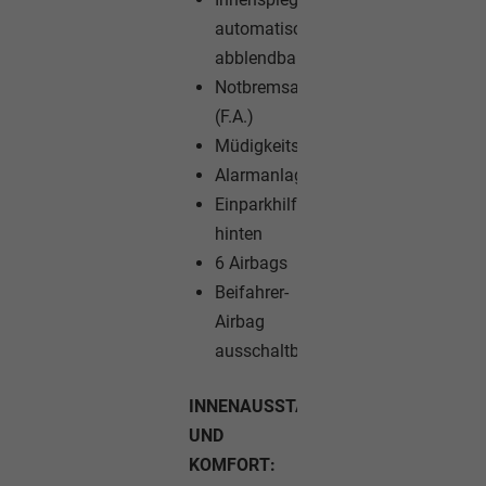
automatisch
abblendbar
Notbremsassistent
(F.A.)
Müdigkeitswarner
Alarmanlage
Einparkhilfe
hinten
6 Airbags
Beifahrer-
Airbag
ausschaltbar
INNENAUSSTATTUNG
UND
KOMFORT: