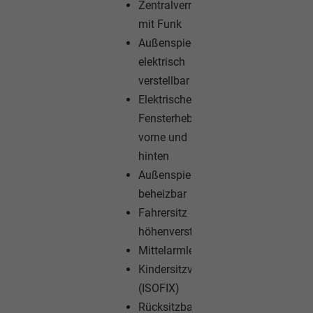
Zentralverriegelung
mit Funk
Außenspiegel
elektrisch
verstellbar
Elektrische
Fensterheber
vorne und
hinten
Außenspiegel
beheizbar
Fahrersitz
höhenverstellbar
Mittelarmlehne
Kindersitzvorbereitung
(ISOFIX)
Rücksitzbank