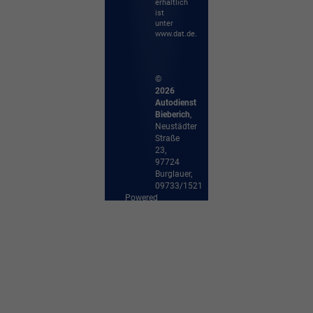
erhältlich
ist
unter
www.dat.de.
©
2026
Autodienst
Bieberich
,
Neustädter
Straße
23
,
97724
Burglauer,
09733/1521
Powered
by
Autrado