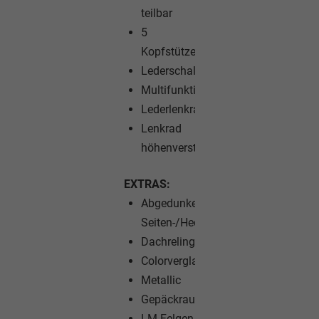
teilbar
5
Kopfstützen
Lederschalthebel
Multifunktionslenkrad
Lederlenkrad
Lenkrad
höhenverstellbar
EXTRAS:
Abgedunkelte
Seiten-/Heckscheibe
Dachreling
Colorverglasung
Metallic
Gepäckraumabdeckung
LM-Felgen