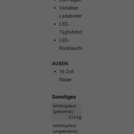
Variabler
Ladeboden
LED-
Tagfahrlicht
LED-
Rückleuchten
AUßEN:
16 Zoll
Räder
Sonstiges
Anhängelast
(gebremst)
610 kg
Anhängelast
(ungebremst)