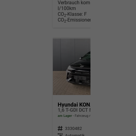
Verbrauch kombiniert:
6,90
l/100km
CO
-Klasse:
F
2
CO
-Emissionen:
156,00 g/km
2
Hyundai KONA
1,6 T-GDI DCT N-Line 179 PS / Navi ACC Shz Vorne + Lenkradheizung LED ALU 18''
am Lager
Fahrzeug mit Tageszulassung
Fahrzeugnr.
3330482
Getriebe
Automatik