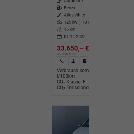
Getriebe
Automatik
Kraftstoff
Benzin
Außenfarbe
Atlas White
Leistung
125 kW (170 PS)
Kilometerstand
15 km
01.12.2025
33.650,– €
incl. 19% MwSt.
Wir rufen Sie an
Fahrzeugexposé (PDF)
Fahrzeug parken
Verbrauch kombiniert:
7,00
l/100km
CO
-Klasse:
F
2
CO
-Emissionen:
160,00 g/km
2