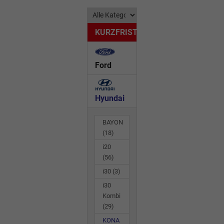
KURZFRISTIG
Ford
Hyundai
BAYON
(18)
i20
(56)
i30
(3)
i30
Kombi
(29)
KONA