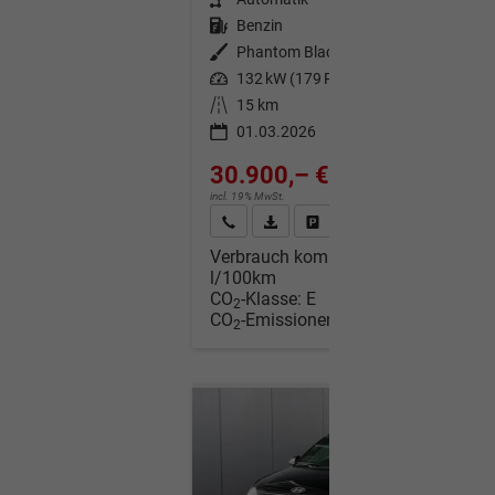
Kraftstoff
Benzin
Außenfarbe
Phantom Black
Leistung
132 kW (179 PS)
Kilometerstand
15 km
01.03.2026
30.900,– €
incl. 19% MwSt.
Wir rufen Sie an
Fahrzeugexposé (PDF)
Fahrzeug parken
Verbrauch kombiniert:
6,40
l/100km
CO
-Klasse:
E
2
CO
-Emissionen:
150,00 g/km
2