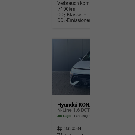
Verbrauch kombiniert:
7,00
l/100km
CO
-Klasse:
F
2
CO
-Emissionen:
157,00 g/km
2
Hyundai KONA
N-Line 1.6 DCT 4WD / Bose ACC/ 360° Kam./ Sitzh.& Belüftung Memory Heckklappe elektr./ LED Alu 18"
am Lager
Fahrzeug mit Tageszulassung
Fahrzeugnr.
3330584