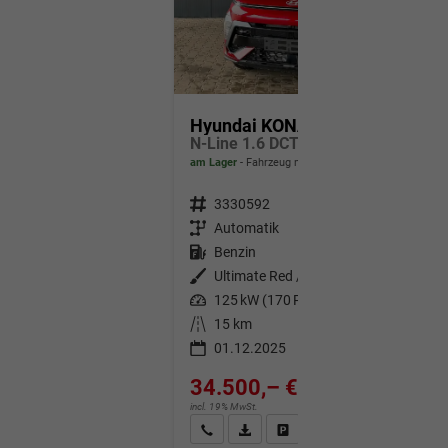
Hyundai KONA
N-Line 1.6 DCT 4WD / Bose ACC/ 360° Kam./ Sitzh.& Belüftung Memory Heckklappe elektr./ LED Alu 18"
am Lager
Fahrzeug mit Tageszulassung
Fahrzeugnr.
3330592
Getriebe
Automatik
Kraftstoff
Benzin
Außenfarbe
Ultimate Red / Dach Schwarz
Leistung
125 kW (170 PS)
Kilometerstand
15 km
01.12.2025
34.500,– €
incl. 19% MwSt.
Wir rufen Sie an
Fahrzeugexposé (PDF)
Fahrzeug parken