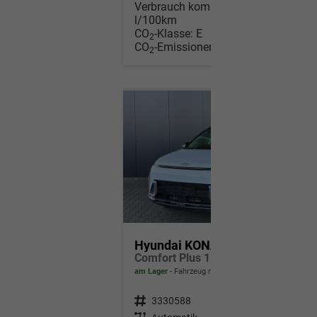
Verbrauch kombiniert:
6,40
l/100km
CO
-Klasse:
E
2
CO
-Emissionen:
150,00 g/km
2
Hyundai KONA
Comfort Plus 1.6 T-GDI DCT 4WD / Navi ACC Keyless 360° Kam./ Sitz + Lenkradheiz. LED Alu 18"
am Lager
Fahrzeug mit Tageszulassung
Fahrzeugnr.
3330588