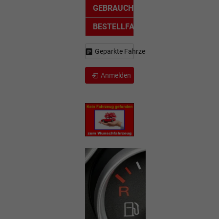
GEBRAUCHTWAGEN
BESTELLFAHRZEUG
Geparkte Fahrzeuge (
0
)
Anmelden