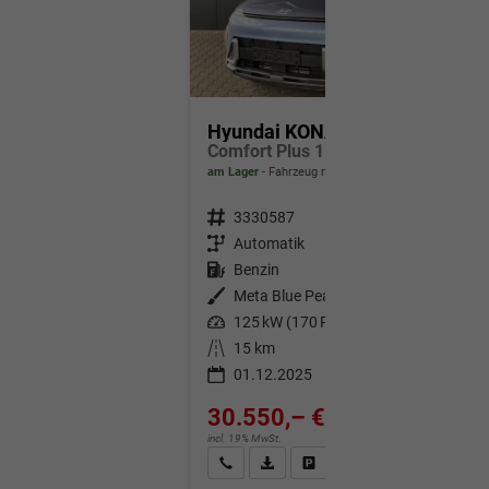
Hyundai KONA
Comfort Plus 1.6 T-GDI DCT 4WD / Navi ACC Keyless 360° Kam./ Sitz + Lenkradheiz. LED Alu 18"
am Lager
Fahrzeug mit Tageszulassung
Fahrzeugnr.
3330587
Getriebe
Automatik
Kraftstoff
Benzin
Außenfarbe
Meta Blue Pearl
Leistung
125 kW (170 PS)
Kilometerstand
15 km
01.12.2025
30.550,– €
incl. 19% MwSt.
Wir rufen Sie an
Fahrzeugexposé (PDF)
Fahrzeug parken