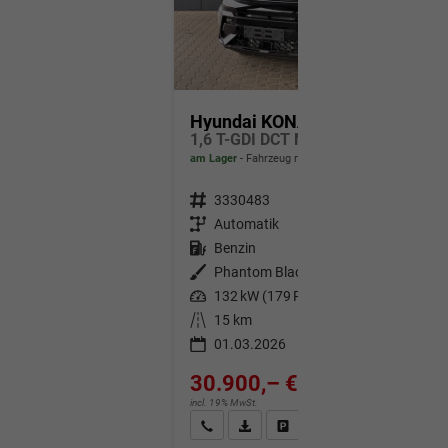
Hyundai KONA
1,6 T-GDI DCT N-Line 179 PS / Navi ACC Shz Vorne + Lenkradheizung LED ALU 18''
am Lager
Fahrzeug mit Tageszulassung
Fahrzeugnr.
3330483
Getriebe
Automatik
Kraftstoff
Benzin
Außenfarbe
Phantom Black
Leistung
132 kW (179 PS)
Kilometerstand
15 km
01.03.2026
30.900,– €
incl. 19% MwSt.
Wir rufen Sie an
Fahrzeugexposé (PDF)
Fahrzeug parken