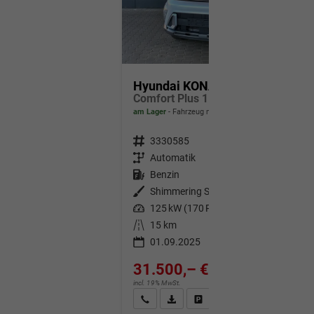
Hyundai KONA
Comfort Plus 1.6 T-GDI DCT 4WD / Navi ACC Keyless Sitz + Lenkradheiz. Schiebedach LED Alu 18"
am Lager
Fahrzeug mit Tageszulassung
Fahrzeugnr.
3330585
Getriebe
Automatik
Kraftstoff
Benzin
Außenfarbe
Shimmering Silver
Leistung
125 kW (170 PS)
Kilometerstand
15 km
01.09.2025
31.500,– €
incl. 19% MwSt.
Wir rufen Sie an
Fahrzeugexposé (PDF)
Fahrzeug parken