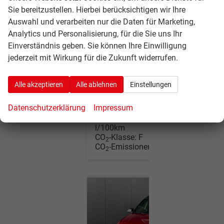
Getriebe
Automatik
Sie bereitzustellen. Hierbei berücksichtigen wir Ihre
Kraftstoff
Benzin
Auswahl und verarbeiten nur die Daten für Marketing,
Außenfarbe
Atlas White / Dach Schwarz
Analytics und Personalisierung, für die Sie uns Ihr
Leistung
125 kW (170 PS)
Einverständnis geben. Sie können Ihre Einwilligung
Kilometerstand
15 km
jederzeit mit Wirkung für die Zukunft widerrufen.
01.12.2025
34.250,– €
Alle akzeptieren
Alle ablehnen
Einstellungen
incl. 19% MwSt.
Wir rufen Sie an
Fahrzeugexposé (PDF)
Fahrzeug parken
Datenschutzerklärung
Impressum
Verbrauch kombiniert:
7,00
l/100km
CO
-Klasse:
F
2
CO
-Emissionen:
160,00 g/km
2