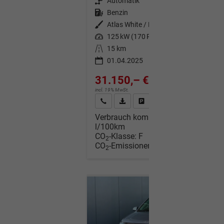
Getriebe
Automatik
Kraftstoff
Benzin
Außenfarbe
Atlas White / Dach Schwarz
Leistung
125 kW (170 PS)
Kilometerstand
15 km
01.04.2025
31.150,– €
incl. 19% MwSt.
Wir rufen Sie an
Fahrzeugexposé (PDF)
Fahrzeug parken
Verbrauch kombiniert:
6,90
l/100km
CO
-Klasse:
F
2
CO
-Emissionen:
156,00 g/km
2