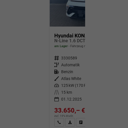
Hyundai KONA
N-Line 1.6 DCT 4WD / Bose ACC/ 360° Kam./ Sitzh.& Belüftung Memory Heckklappe elektr./ LED Alu 18"
am Lager
Fahrzeug mit Tageszulassung
Fahrzeugnr.
3330589
Getriebe
Automatik
Kraftstoff
Benzin
Außenfarbe
Atlas White
Leistung
125 kW (170 PS)
Kilometerstand
15 km
01.12.2025
33.650,– €
incl. 19% MwSt.
Wir rufen Sie an
Fahrzeugexposé (PDF)
Fahrzeug parken