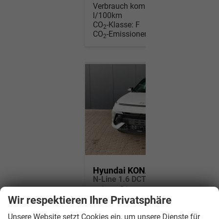
Verbrauch kombiniert:
7,10
l/100km
CO
-Klasse:
F
2
CO
-Emissionen:
160,00 g/km
2
Hyundai KONA
N-Line 1.6 DCT 4WD / Bose ACC/ 360° Kam./ Sitzh.& Belüftung Memory Heckklappe elektr./ LED Alu 18"
am Lager
Fahrzeug mit Tageszulassung
Wir respektieren Ihre Privatsphäre
Fahrzeugnr.
3330593
Unsere Website setzt Cookies ein, um unsere Dienste für