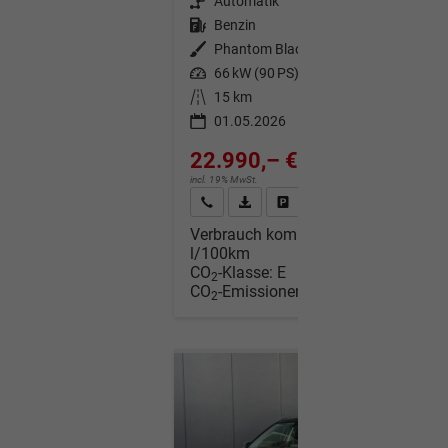
Getriebe
Automatik
Kraftstoff
Benzin
Außenfarbe
Phantom Black
Leistung
66 kW (90 PS)
Kilometerstand
15 km
01.05.2026
22.990,– €
incl. 19% MwSt.
Wir rufen Sie an
Fahrzeugexposé (PDF)
Fahrzeug parken
Verbrauch kombiniert:
6,00
l/100km
CO
-Klasse:
E
2
CO
-Emissionen:
136,00 g/km
2