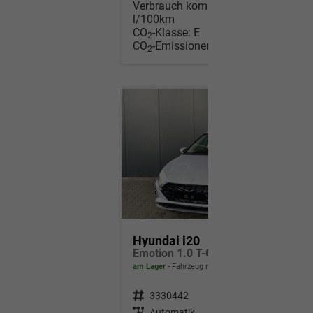
Verbrauch kombiniert:
6,00
l/100km
CO
-Klasse:
E
2
CO
-Emissionen:
136,00 g/km
2
Hyundai i20
Emotion 1.0 T-GDi 7DCT / Navi Tempomat Shz vorne Lenkradheizung LED ALU 17''
am Lager
Fahrzeug mit Tageszulassung
Fahrzeugnr.
3330442
Getriebe
Automatik