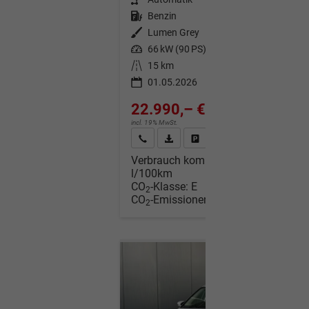
Kraftstoff
Benzin
Außenfarbe
Lumen Grey
Leistung
66 kW (90 PS)
Kilometerstand
15 km
01.05.2026
22.990,– €
incl. 19% MwSt.
Wir rufen Sie an
Fahrzeugexposé (PDF)
Fahrzeug parken
Verbrauch kombiniert:
6,00
l/100km
CO
-Klasse:
E
2
CO
-Emissionen:
136,00 g/km
2