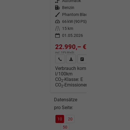
Getriebe
Automatik
Kraftstoff
Benzin
Außenfarbe
Phantom Black
Leistung
66 kW (90 PS)
Kilometerstand
15 km
01.05.2026
22.990,– €
incl. 19% MwSt.
Wir rufen Sie an
Fahrzeugexposé (PDF)
Fahrzeug parken
Verbrauch kombiniert:
6,00
l/100km
CO
-Klasse:
E
2
CO
-Emissionen:
136,00 g/km
2
Datensätze
pro Seite:
10
20
50