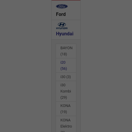
Ford
Hyundai
BAYON
(18)
i20
(56)
i30
(3)
i30
Kombi
(29)
KONA
(19)
KONA
Elektro