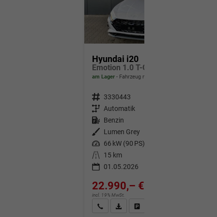
Hyundai i20
Emotion 1.0 T-GDi 7DCT / Navi Tempomat Shz vorne Lenkradheizung LED ALU 17''
am Lager
Fahrzeug mit Tageszulassung
Fahrzeugnr.
3330443
Getriebe
Automatik
Kraftstoff
Benzin
Außenfarbe
Lumen Grey
Leistung
66 kW (90 PS)
Kilometerstand
15 km
01.05.2026
22.990,– €
incl. 19% MwSt.
Wir rufen Sie an
Fahrzeugexposé (PDF)
Fahrzeug parken