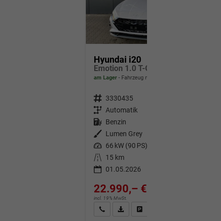
Hyundai i20
Emotion 1.0 T-GDi 7DCT / Navi Tempomat Shz vorne Lenkradheizung LED ALU 17''
am Lager
Fahrzeug mit Tageszulassung
Fahrzeugnr.
3330435
Getriebe
Automatik
Kraftstoff
Benzin
Außenfarbe
Lumen Grey
Leistung
66 kW (90 PS)
Kilometerstand
15 km
01.05.2026
22.990,– €
incl. 19% MwSt.
Wir rufen Sie an
Fahrzeugexposé (PDF)
Fahrzeug parken