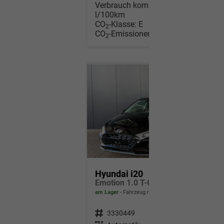
Verbrauch kombiniert:
6,00
l/100km
CO
-Klasse:
E
2
CO
-Emissionen:
136,00 g/km
2
Hyundai i20
Emotion 1.0 T-GDi 7DCT / Navi Tempomat Shz vorne Lenkradheizung LED ALU 17''
am Lager
Fahrzeug mit Tageszulassung
Fahrzeugnr.
3330449