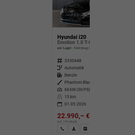
Hyundai i20
Emotion 1.0 T-GDi 7DCT / Navi Tempomat Shz vorne Lenkradheizung LED ALU 17''
am Lager
Fahrzeug mit Tageszulassung
Fahrzeugnr.
3330448
Getriebe
Automatik
Kraftstoff
Benzin
Außenfarbe
Phantom Black
Leistung
66 kW (90 PS)
Kilometerstand
15 km
01.05.2026
22.990,– €
incl. 19% MwSt.
Wir rufen Sie an
Fahrzeugexposé (PDF)
Fahrzeug parken