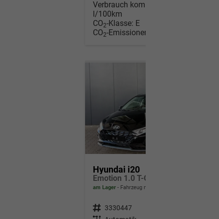
Verbrauch kombiniert:
6,00
l/100km
CO
-Klasse:
E
2
CO
-Emissionen:
136,00 g/km
2
Hyundai i20
Emotion 1.0 T-GDi 7DCT / Navi Tempomat Shz vorne Lenkradheizung LED ALU 17''
am Lager
Fahrzeug mit Tageszulassung
Fahrzeugnr.
3330447