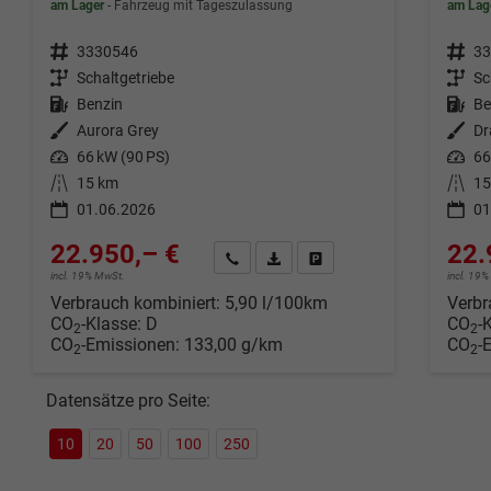
am Lager
Fahrzeug mit Tageszulassung
am Lag
Fahrzeugnr.
3330546
Fahrzeugnr.
33
Getriebe
Schaltgetriebe
Getriebe
Sc
Kraftstoff
Benzin
Kraftstoff
Be
Außenfarbe
Aurora Grey
Außenfarbe
Dr
Leistung
66 kW (90 PS)
Leistung
66
Kilometerstand
15 km
Kilometerstand
15
01.06.2026
01
22.950,– €
22.
Wir rufen Sie an
Fahrzeugexposé (PDF)
Fahrzeug parken
incl. 19% MwSt.
incl. 19
Verbrauch kombiniert:
5,90 l/100km
Verbr
CO
-Klasse:
D
CO
-
2
2
CO
-Emissionen:
133,00 g/km
CO
-
2
2
Datensätze pro Seite:
10
20
50
100
250