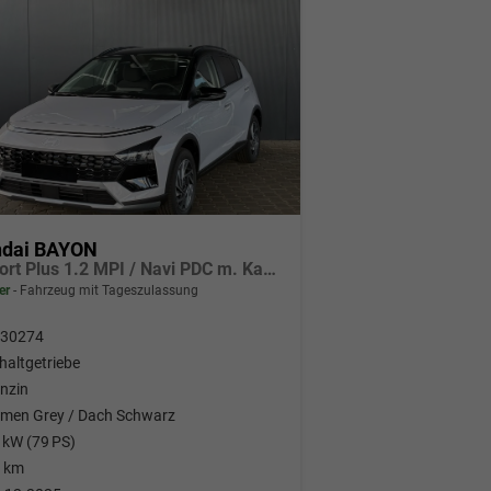
dai BAYON
Comfort Plus 1.2 MPI / Navi PDC m. Kamera Klimaautom./ LED Sitz & Lenkr.Heiz/ Alu16
er
Fahrzeug mit Tageszulassung
30274
haltgetriebe
nzin
men Grey / Dach Schwarz
 kW (79 PS)
 km