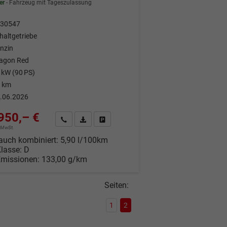
er
Fahrzeug mit Tageszulassung
30547
haltgetriebe
nzin
agon Red
 kW (90 PS)
 km
.06.2026
950,– €
Wir rufen Sie an
Fahrzeugexposé (PDF)
Fahrzeug parken
% MwSt.
auch kombiniert:
5,90 l/100km
Klasse:
D
Emissionen:
133,00 g/km
Seiten:
1
2