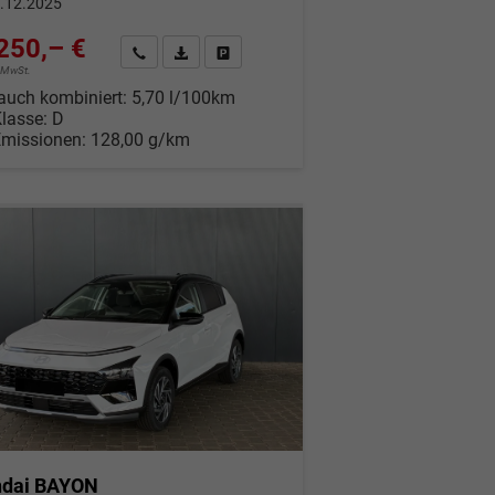
.12.2025
250,– €
Wir rufen Sie an
Fahrzeugexposé (PDF)
Fahrzeug parken
% MwSt.
auch kombiniert:
5,70 l/100km
Klasse:
D
Emissionen:
128,00 g/km
dai BAYON