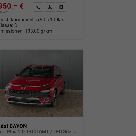
950,– €
Wir rufen Sie an
Fahrzeugexposé (PDF)
Fahrzeug parken
% MwSt.
auch kombiniert:
5,90 l/100km
Klasse:
D
Emissionen:
133,00 g/km
dai BAYON
Comfort Plus 1.0 T-GDI 6MT / LED Sitz + Lenkradheizung Navi Tempomat Alu 16"