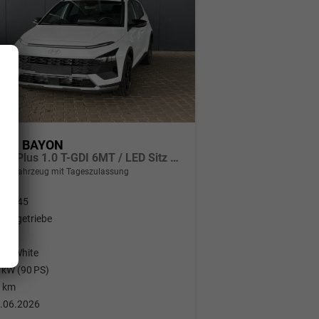
dai BAYON
Comfort Plus 1.0 T-GDI 6MT / LED Sitz + Lenkradheizung Navi Tempomat Alu 16"
er
Fahrzeug mit Tageszulassung
30545
haltgetriebe
nzin
las White
 kW (90 PS)
 km
.06.2026