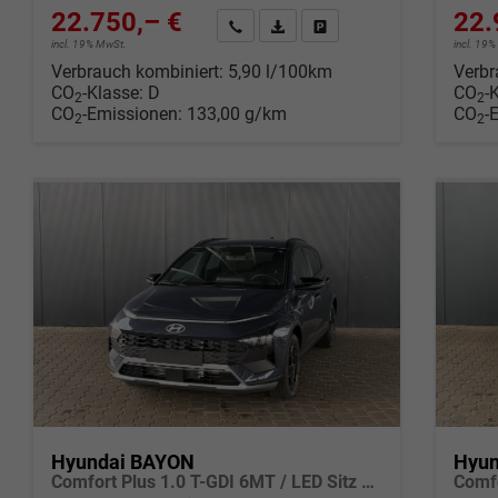
22.750,– €
22.
Wir rufen Sie an
Fahrzeugexposé (PDF)
Fahrzeug parken
incl. 19% MwSt.
incl. 19
Verbrauch kombiniert:
5,90 l/100km
Verbr
CO
-Klasse:
D
CO
-
2
2
CO
-Emissionen:
133,00 g/km
CO
-
2
2
Hyundai BAYON
Hyun
Comfort Plus 1.0 T-GDI 6MT / LED Sitz + Lenkradheizung Navi Tempomat Alu 16"