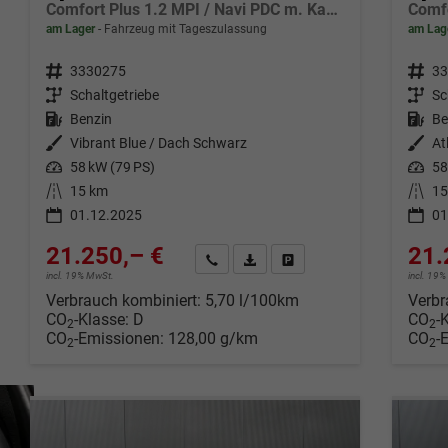
Comfort Plus 1.2 MPI / Navi PDC m. Kamera Klimaautom./ LED Sitz & Lenkr.Heiz/ Alu16
am Lager
Fahrzeug mit Tageszulassung
am Lag
Fahrzeugnr.
3330275
Fahrzeugnr.
33
Getriebe
Schaltgetriebe
Getriebe
Sc
Kraftstoff
Benzin
Kraftstoff
Be
Außenfarbe
Vibrant Blue / Dach Schwarz
Außenfarbe
At
Leistung
58 kW (79 PS)
Leistung
58
Kilometerstand
15 km
Kilometerstand
15
01.12.2025
01
21.250,– €
21.
Wir rufen Sie an
Fahrzeugexposé (PDF)
Fahrzeug parken
incl. 19% MwSt.
incl. 19
Verbrauch kombiniert:
5,70 l/100km
Verbr
CO
-Klasse:
D
CO
-
2
2
CO
-Emissionen:
128,00 g/km
CO
-
2
2