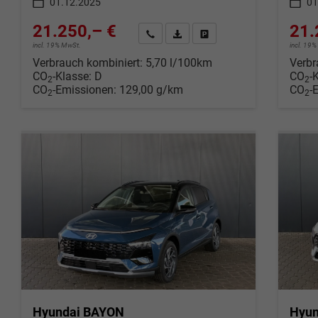
01.12.2025
01
21.250,– €
21.
Wir rufen Sie an
Fahrzeugexposé (PDF)
Fahrzeug parken
incl. 19% MwSt.
incl. 19
Verbrauch kombiniert:
5,70 l/100km
Verbr
CO
-Klasse:
D
CO
-
2
2
CO
-Emissionen:
129,00 g/km
CO
-
2
2
Hyundai BAYON
Hyun