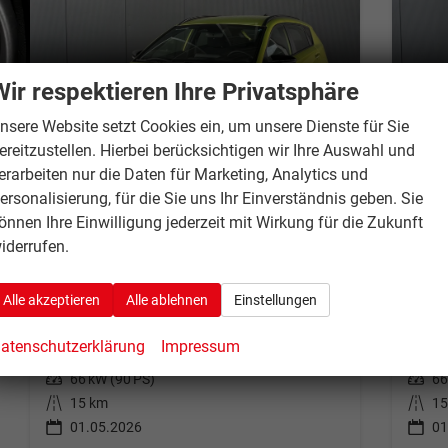
Wir respektieren Ihre Privatsphäre
nsere Website setzt Cookies ein, um unsere Dienste für Sie
ereitzustellen. Hierbei berücksichtigen wir Ihre Auswahl und
erarbeiten nur die Daten für Marketing, Analytics und
ersonalisierung, für die Sie uns Ihr Einverständnis geben. Sie
Hyundai BAYON
Hyun
Blackline 6MT / PDC + Kamera Sitz Lenkradheizung LED Privacy Alu 16"
önnen Ihre Einwilligung jederzeit mit Wirkung für die Zukunft
am Lager
Fahrzeug mit Tageszulassung
am Lag
iderrufen.
Fahrzeugnr.
3330468
Fahrzeugnr.
33
Alle akzeptieren
Alle ablehnen
Einstellungen
Getriebe
Schaltgetriebe
Getriebe
Sc
Kraftstoff
Benzin
Kraftstoff
Be
atenschutzerklärung
Impressum
Außenfarbe
Lucid Lime
Außenfarbe
At
Leistung
66 kW (90 PS)
Leistung
66
Kilometerstand
15 km
Kilometerstand
15
01.05.2026
01