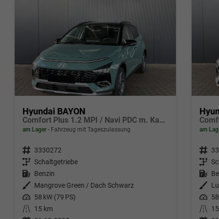
Hyundai BAYON
Hyun
Comfort Plus 1.2 MPI / Navi PDC m. Kamera Klimaautom./ LED Sitz & Lenkr.Heiz/ Alu16
am Lager
Fahrzeug mit Tageszulassung
am Lag
Fahrzeugnr.
3330272
Fahrzeugnr.
33
Getriebe
Schaltgetriebe
Getriebe
Sc
Kraftstoff
Benzin
Kraftstoff
Be
Außenfarbe
Mangrove Green / Dach Schwarz
Außenfarbe
Lu
Leistung
58 kW (79 PS)
Leistung
58
Kilometerstand
15 km
Kilometerstand
15