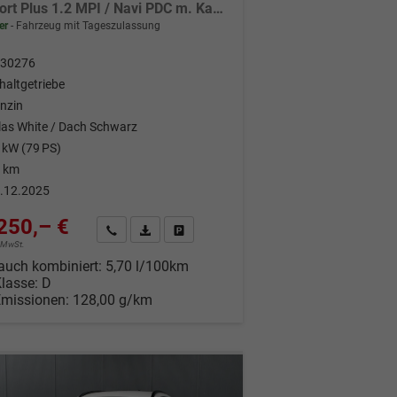
Comfort Plus 1.2 MPI / Navi PDC m. Kamera Klimaautom./ LED Sitz & Lenkr.Heiz/ Alu16
er
Fahrzeug mit Tageszulassung
30276
haltgetriebe
nzin
las White / Dach Schwarz
 kW (79 PS)
 km
.12.2025
250,– €
Wir rufen Sie an
Fahrzeugexposé (PDF)
Fahrzeug parken
% MwSt.
auch kombiniert:
5,70 l/100km
Klasse:
D
Emissionen:
128,00 g/km