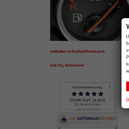
U
b
v
Leitfaden zu Kraftstoffverbrauch
P
k
und CO
-Emissionen
2
w
D