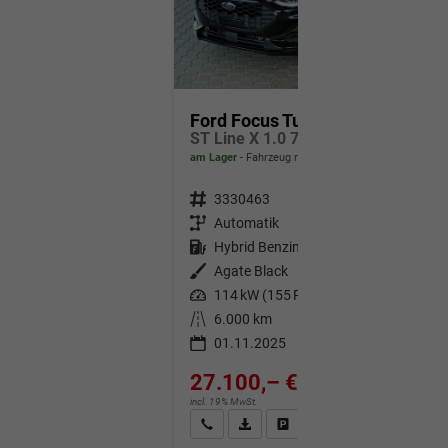
Ford Focus Turnier
ST Line X 1.0 7AT / Winterpaket PDC V&H + Kamera LED Kurvenlicht Alu 17"
am Lager
Fahrzeug mit Tageszulassung
Fahrzeugnr.
3330463
Getriebe
Automatik
Kraftstoff
Hybrid Benzin
Außenfarbe
Agate Black
Leistung
114 kW (155 PS)
Kilometerstand
6.000 km
01.11.2025
27.100,– €
incl. 19% MwSt.
Wir rufen Sie an
Fahrzeugexposé (PDF)
Fahrzeug parken