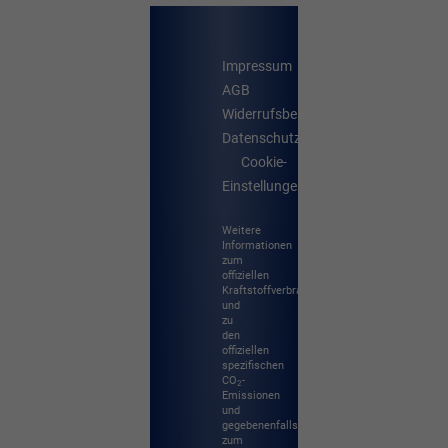
Impressum
AGB
Widerrufsbelehrung
Datenschutz
Cookie-
Einstellungen
Weitere
Informationen
zum
offiziellen
Kraftstoffverbrauch
und
zu
den
offiziellen
spezifischen
CO
-
2
Emissionen
und
gegebenenfalls
zum