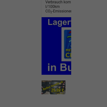
Verbrauch kombiniert:
5,50
l/100km
CO
-Emissionen:
124,00 g/km
2