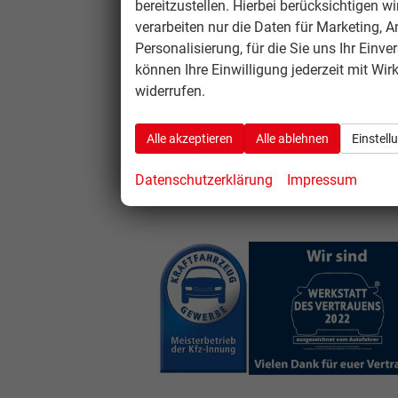
bereitzustellen. Hierbei berücksichtigen w
Montag bis
verarbeiten nur die Daten für Marketing, A
Freitag
Personalisierung, für die Sie uns Ihr Einve
08:00 - 12:00
können Ihre Einwilligung jederzeit mit Wir
Uhr
widerrufen.
13:00 - 17:00
Uhr
Alle akzeptieren
Alle ablehnen
Einstell
Datenschutzerklärung
Impressum