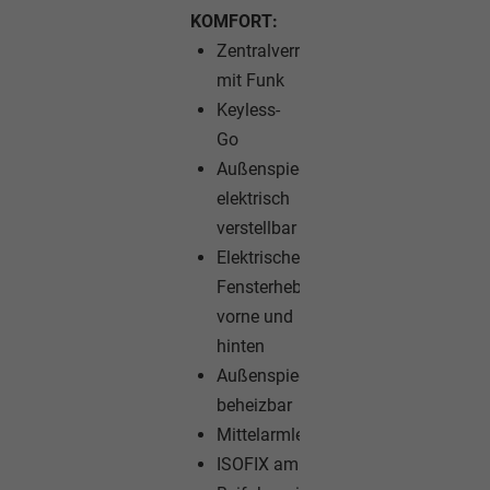
KOMFORT:
Zentralverriegelung
mit Funk
Keyless-
Go
Außenspiegel
elektrisch
verstellbar
Elektrische
Fensterheber
vorne und
hinten
Außenspiegel
beheizbar
Mittelarmlehne
ISOFIX am