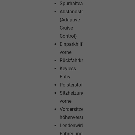
Spurhalteassistent
Abstandstempomat
(Adaptive
Cruise
Control)
Einparkhilfe
vorne
Rückfahrkamera
Keyless
Entry
Polsterstoff
Sitzheizung
vorne
Vordersitze
höhenverstellbar
Lendenwirbelstütze
Fahrer und