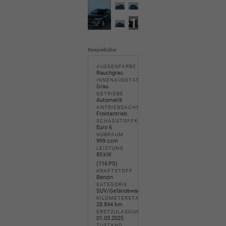
+10
Beispielbilder
AUSSENFARBE
Rauchgrau
INNENAUSSTATTUNG
Grau
GETRIEBE
Automatik
ANTRIEBSACHSE
Frontantrieb
SCHADSTOFFKLASSE
Euro 6
HUBRAUM
999 ccm
LEISTUNG
85 kW
(116 PS)
KRAFTSTOFF
Benzin
KATEGORIE
SUV/Geländewagen/Pickup
KILOMETERSTAND
28.844 km
ERSTZULASSUNG
01.03.2025
ZUSTAND