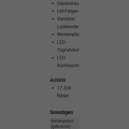
Gepäckraumabdeckung
LM-Felgen
Variabler
Ladeboden
Winterreifen
LED-
Tagfahrlicht
LED-
Rückleuchten
AUßEN:
17 Zoll
Räder
Sonstiges
Anhängelast
(gebremst)