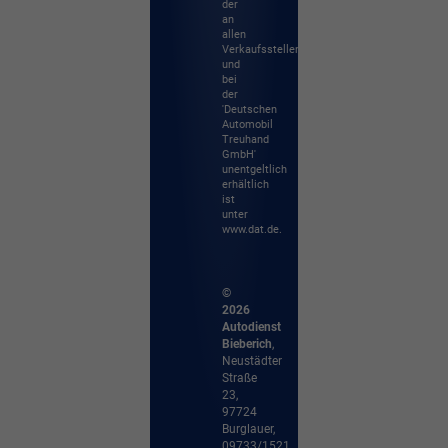
der
an
allen
Verkaufsstellen
und
bei
der
'Deutschen
Automobil
Treuhand
GmbH'
unentgeltlich
erhältlich
ist
unter
www.dat.de.
©
2026
Autodienst
Bieberich
,
Neustädter
Straße
23
,
97724
Burglauer,
09733/1521