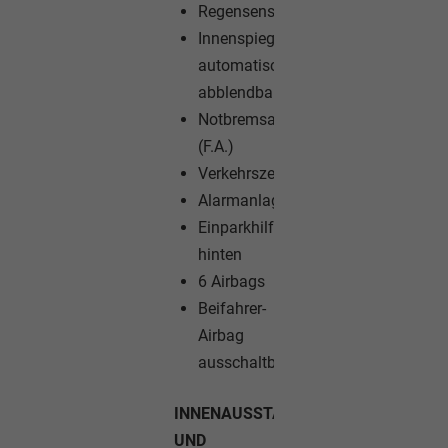
Regensensor
Innenspiegel
automatisch
abblendbar
Notbremsassistent
(F.A.)
Verkehrszeichenerkennung
Alarmanlage
Einparkhilfe
hinten
6 Airbags
Beifahrer-
Airbag
ausschaltbar
INNENAUSSTATTUNG
UND