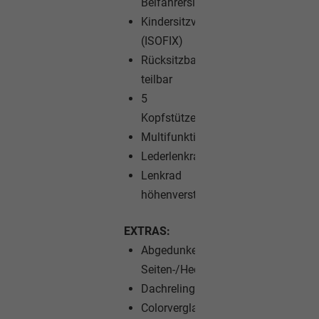
Beifahrersitz
Kindersitzvorbereitung
(ISOFIX)
Rücksitzbank
teilbar
5
Kopfstützen
Multifunktionslenkrad
Lederlenkrad
Lenkrad
höhenverstellbar
EXTRAS:
Abgedunkelte
Seiten-/Heckscheibe
Dachreling
Colorverglasung