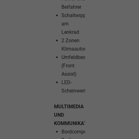
Beifahrer
Schaltwippen
am
Lenkrad
2 Zonen
Klimaautomatik
Umfeldbeobachtungssystem
(Front
Assist)
LED-
Scheinwerfer
MULTIMEDIA
UND
KOMMUNIKATION:
Bordcomputer