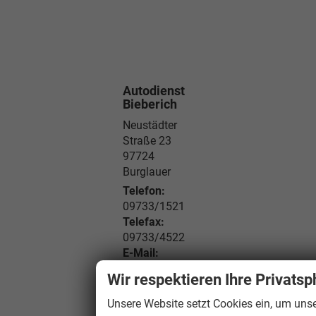
Autodienst
Bieberich
Neustädter
Straße 23
97724
Burglauer
Telefon:
09733/1521
Telefax:
09733/4522
E-Mail:
auto@bieberich.de
Wir respektieren Ihre Privatsp
Unsere Website setzt Cookies ein, um unse
Öffnungszeiten