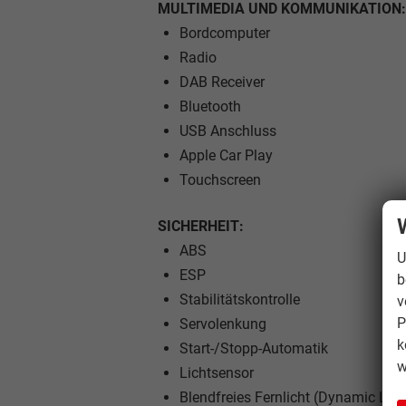
MULTIMEDIA UND KOMMUNIKATION:
Bordcomputer
Radio
DAB Receiver
Bluetooth
USB Anschluss
Apple Car Play
Touchscreen
SICHERHEIT:
ABS
U
ESP
b
Stabilitätskontrolle
v
P
Servolenkung
k
Start-/Stopp-Automatik
w
Lichtsensor
Blendfreies Fernlicht (Dynamic L.A.