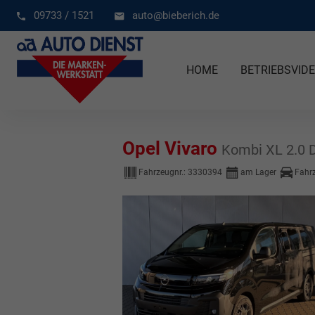
09733 / 1521
auto@bieberich.de
HOME
BETRIEBSVID
Opel Vivaro
Kombi XL 2.0 D
Fahrzeugnr.:
3330394
am Lager
Fahr