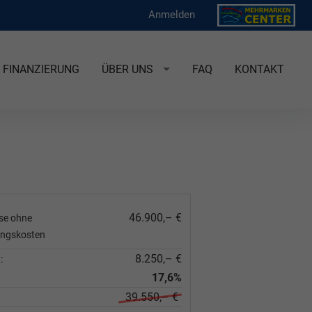
Anmelden
FINANZIERUNG
ÜBER UNS
FAQ
KONTAKT
46.900,– €
ise ohne
ungskosten
8.250,– €
:
17,6%
39.550,– €