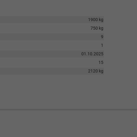
1900 kg
750 kg
9
1
01.10.2025
15
2120 kg