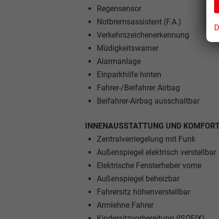
Regensensor
Notbremsassistent (F.A.)
D
Verkehrszeichenerkennung
Müdigkeitswarner
Alarmanlage
Einparkhilfe hinten
Fahrer-/Beifahrer Airbag
Beifahrer-Airbag ausschaltbar
INNENAUSSTATTUNG UND KOMFORT
Zentralverriegelung mit Funk
Außenspiegel elektrisch verstellbar
Elektrische Fensterheber vorne
Außenspiegel beheizbar
Fahrersitz höhenverstellbar
Armlehne Fahrer
Kindersitzvorbereitung (ISOFIX)