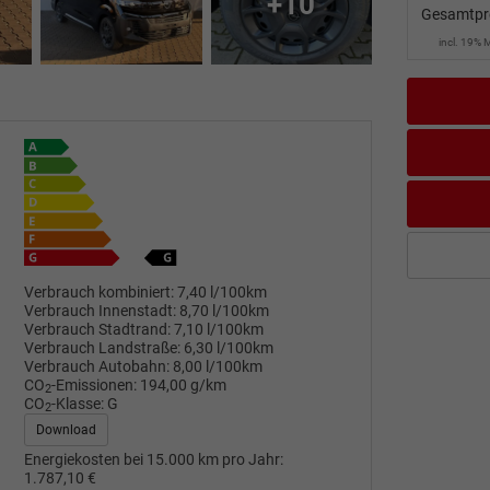
+10
Gesamtpr
incl. 19% 
Verbrauch kombiniert:
7,40 l/100km
Verbrauch Innenstadt:
8,70 l/100km
Verbrauch Stadtrand:
7,10 l/100km
Verbrauch Landstraße:
6,30 l/100km
Verbrauch Autobahn:
8,00 l/100km
CO
-Emissionen:
194,00 g/km
2
CO
-Klasse:
G
2
Download
Energiekosten bei 15.000 km pro Jahr:
1.787,10 €