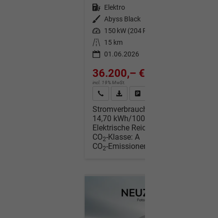
Kraftstoff
Elektro
Außenfarbe
Abyss Black
Leistung
150 kW (204 PS)
Kilometerstand
15 km
01.06.2026
36.200,– €
incl. 19% MwSt.
Wir rufen Sie an
Fahrzeugexposé (PDF)
Fahrzeug parken
Stromverbrauch kombiniert:
14,70 kWh/100km
Elektrische Reichweite:
509 km
CO
-Klasse:
A
2
CO
-Emissionen:
0 g/km
2