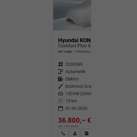
Hyundai KONA Elektro
Comfort Plus 64,8kWh MY26 / ACC PDC V.+H. m. Kamera Keyless Sitz & Lenkr.Heiz./ LED Navi
am Lager
Fahrzeug mit Tageszulassung
Fahrzeugnr.
3330549
Getriebe
Automatik
Kraftstoff
Elektro
Außenfarbe
Ecotronic Gray
Leistung
150 kW (204 PS)
Kilometerstand
15 km
01.06.2026
36.800,– €
incl. 19% MwSt.
Wir rufen Sie an
Fahrzeugexposé (PDF)
Fahrzeug parken