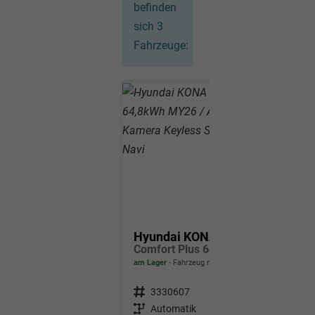
befinden
sich
3
Fahrzeuge:
Hyundai KONA Elektro
Comfort Plus 64,8kWh MY26 / ACC PDC V.+H. m. Kamera Keyless Sitz & Lenkr.Heiz./ LED Navi
am Lager
Fahrzeug mit Tageszulassung
Fahrzeugnr.
3330607
Getriebe
Automatik