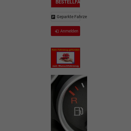
BESTELLFAHRZEUG
Geparkte Fahrzeuge (
0
)
Anmelden