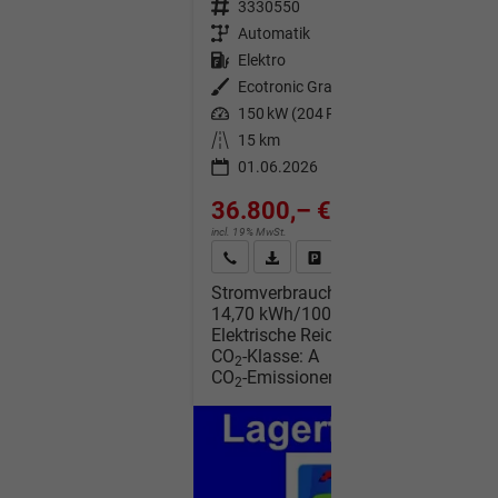
Fahrzeugnr.
3330550
Getriebe
Automatik
Kraftstoff
Elektro
Außenfarbe
Ecotronic Gray
Leistung
150 kW (204 PS)
Kilometerstand
15 km
01.06.2026
36.800,– €
incl. 19% MwSt.
Wir rufen Sie an
Fahrzeugexposé (PDF)
Fahrzeug parken
Stromverbrauch kombiniert:
14,70 kWh/100km
Elektrische Reichweite:
509 km
CO
-Klasse:
A
2
CO
-Emissionen:
0 g/km
2