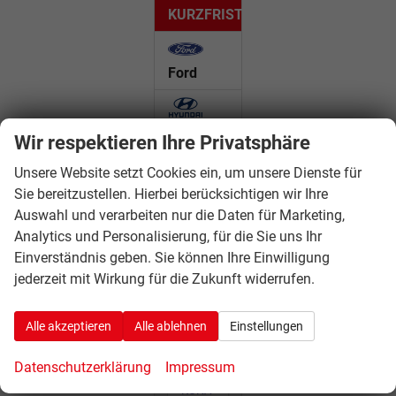
KURZFRISTIG
Ford
Hyundai
Wir respektieren Ihre Privatsphäre
Unsere Website setzt Cookies ein, um unsere Dienste für
BAYON
Sie bereitzustellen. Hierbei berücksichtigen wir Ihre
(18)
Auswahl und verarbeiten nur die Daten für Marketing,
i20
Analytics und Personalisierung, für die Sie uns Ihr
(59)
Einverständnis geben. Sie können Ihre Einwilligung
i30
(3)
jederzeit mit Wirkung für die Zukunft widerrufen.
i30
Kombi
(29)
Alle akzeptieren
Alle ablehnen
Einstellungen
KONA
Datenschutzerklärung
Impressum
(19)
KONA