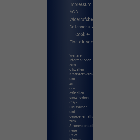
Impressum
AGB
Widerrufsbelehrung
Datenschutz
Cookie-
Einstellungen
Weitere
Informationen
zum
offiziellen
Kraftstoffverbrauch
und
zu
den
offiziellen
spezifischen
CO
-
2
Emissionen
und
gegebenenfalls
zum
Stromverbrauch
neuer
PKW
können