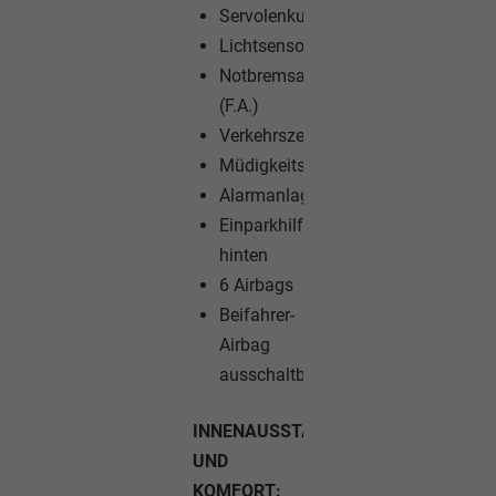
Servolenkung
Lichtsensor
Notbremsassistent
(F.A.)
Verkehrszeichenerkennung
Müdigkeitswarner
Alarmanlage
Einparkhilfe
hinten
6 Airbags
Beifahrer-
Airbag
ausschaltbar
INNENAUSSTATTUNG
UND
KOMFORT: