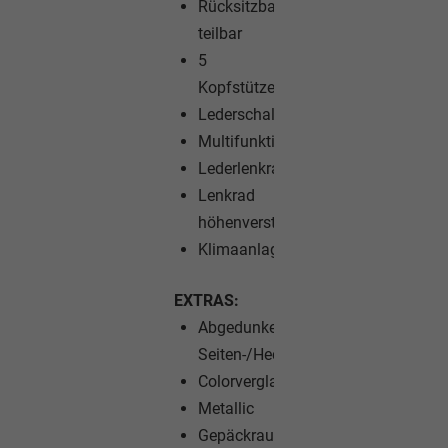
Rücksitzbank
teilbar
5
Kopfstützen
Lederschalthebel
Multifunktionslenkrad
Lederlenkrad
Lenkrad
höhenverstellbar
Klimaanlage
EXTRAS:
Abgedunkelte
Seiten-/Heckscheibe
Colorverglasung
Metallic
Gepäckraumabdeckung