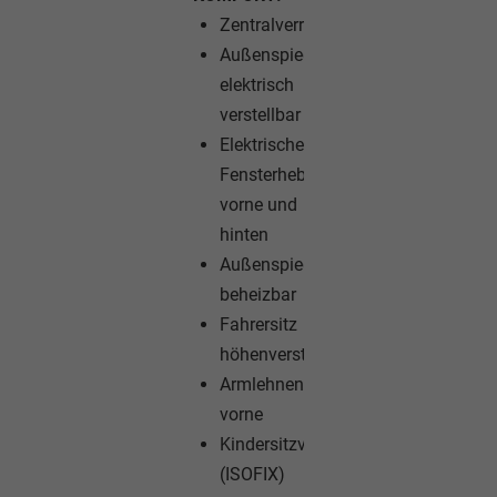
Zentralverriegelung
Außenspiegel
elektrisch
verstellbar
Elektrische
Fensterheber
vorne und
hinten
Außenspiegel
beheizbar
Fahrersitz
höhenverstellbar
Armlehnen
vorne
Kindersitzvorbereitung
(ISOFIX)