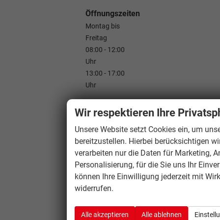
Öffnungszeiten
Montag bis
Freitag
08:00 - 12:00
Uhr
13:00 - 17:00
Uhr
Wir respektieren Ihre Privatsp
Unsere Website setzt Cookies ein, um unse
bereitzustellen. Hierbei berücksichtigen w
verarbeiten nur die Daten für Marketing, A
Personalisierung, für die Sie uns Ihr Einve
können Ihre Einwilligung jederzeit mit Wir
widerrufen.
Alle akzeptieren
Alle ablehnen
Einstell