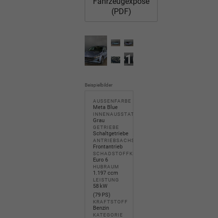
Fahrzeugexposé
(PDF)
+10
Beispielbilder
AUSSENFARBE
Meta Blue
INNENAUSSTATTUNG
Grau
GETRIEBE
Schaltgetriebe
ANTRIEBSACHSE
Frontantrieb
SCHADSTOFFKLASSE
Euro 6
HUBRAUM
1.197 ccm
LEISTUNG
58 kW
(79 PS)
KRAFTSTOFF
Benzin
KATEGORIE