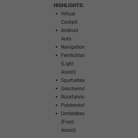
HIGHLIGHTS:
Virtual
Cockpit
Android
Auto
Navigationssystem
Fernlichtassistent
(Light
Assist)
Spurhalteassistent
Geschwindigkeitsregelanlage
Rückfahrkamera
Polsterstoff
Umfeldbeobachtungssystem
(Front
Assist)