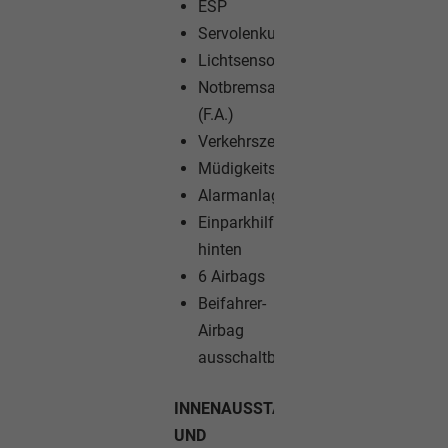
ESP
Servolenkung
Lichtsensor
Notbremsassistent
(F.A.)
Verkehrszeichenerkennung
Müdigkeitswarner
Alarmanlage
Einparkhilfe
hinten
6 Airbags
Beifahrer-
Airbag
ausschaltbar
INNENAUSSTATTUNG
UND