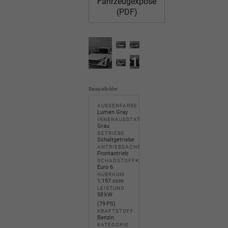
Fahrzeugexposé
(PDF)
+10
Beispielbilder
AUSSENFARBE
Lumen Gray
INNENAUSSTATTUNG
Grau
GETRIEBE
Schaltgetriebe
ANTRIEBSACHSE
Frontantrieb
SCHADSTOFFKLASSE
Euro 6
HUBRAUM
1.197 ccm
LEISTUNG
58 kW
(79 PS)
KRAFTSTOFF
Benzin
KATEGORIE