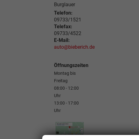
Burglauer
Telefon:
09733/1521
Telefax:
09733/4522
E-Mail:
auto@bieberich.de
Öffnungszeiten
Montag bis
Freitag
08:00 - 12:00
Uhr
13:00 - 17:00
Uhr