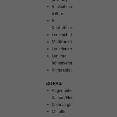
Rücksitzbank
teilbar
5
Kopfstützen
Lederschalthebel
Multifunktionslenkrad
Lederlenkrad
Lenkrad
höhenverstellbar
Klimaanlage
EXTRAS:
Abgedunkelte
Seiten-/Heckscheibe
Colorverglasung
Metallic