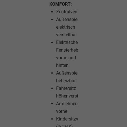
KOMFORT:
Zentralverriegelung
Außenspiegel
elektrisch
verstellbar
Elektrische
Fensterheber
vorne und
hinten
Außenspiegel
beheizbar
Fahrersitz
höhenverstellbar
Armlehnen
vorne
Kindersitzvorbereitung
(ISOFIX)