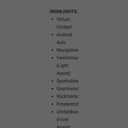
HIGHLIGHTS:
Virtual
Cockpit
Android
Auto
Navigationssystem
Fernlichtassistent
(Light
Assist)
Spurhalteassistent
Geschwindigkeitsregelanlage
Rückfahrkamera
Polsterstoff
Umfeldbeobachtungssystem
(Front
Assist)