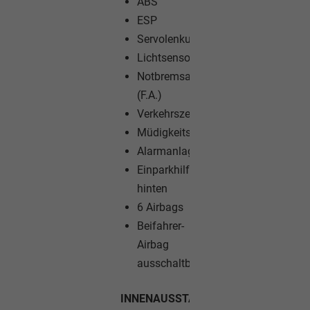
ABS
ESP
Servolenkung
Lichtsensor
Notbremsassistent
(F.A.)
Verkehrszeichenerkennung
Müdigkeitswarner
Alarmanlage
Einparkhilfe
hinten
6 Airbags
Beifahrer-
Airbag
ausschaltbar
INNENAUSSTATTUNG