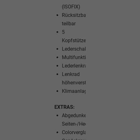
(ISOFIX)
Rücksitzbank
teilbar
5
Kopfstützen
Lederschalthebel
Multifunktionslenkrad
Lederlenkrad
Lenkrad
höhenverstellbar
Klimaanlage
EXTRAS:
Abgedunkelte
Seiten-/Heckscheibe
Colorverglasung