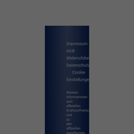
Impressum
AGB
Widerrufsbelehrung
Datenschutz
Cookie-
Einstellungen
Weitere
Informationen
zum
offiziellen
Kraftstoffverbrauch
und
zu
den
offiziellen
spezifischen