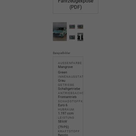
Fahrzeugexposé
(PDF)
+10
Beispielbilder
AUSSENFARBE
Mangrove
Green
INNENAUSSTATTUNG
Grau
GETRIEBE
Schaltgetriebe
ANTRIEBSACHSE
Frontantrieb
SCHADSTOFFKLASSE
Euro 6
HUBRAUM
1.197 ccm
LEISTUNG
58 kW
(79 PS)
KRAFTSTOFF
Benzin