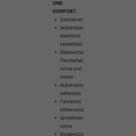
UND
KOMFORT:
Zentralverriegelung
Außenspiegel
elektrisch
verstellbar
Elektrische
Fensterheber
vorne und
hinten
Außenspiegel
beheizbar
Fahrersitz
höhenverstellbar
Armlehnen
vorne
Kindersitzvorbereitung