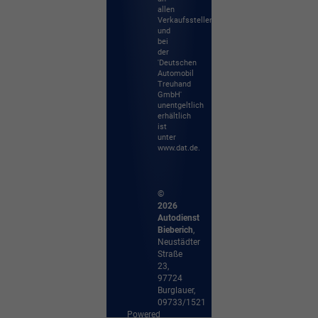
allen
Verkaufsstellen
und
bei
der
'Deutschen
Automobil
Treuhand
GmbH'
unentgeltlich
erhältlich
ist
unter
www.dat.de.
©
2026
Autodienst
Bieberich
,
Neustädter
Straße
23
,
97724
Burglauer,
09733/1521
Powered