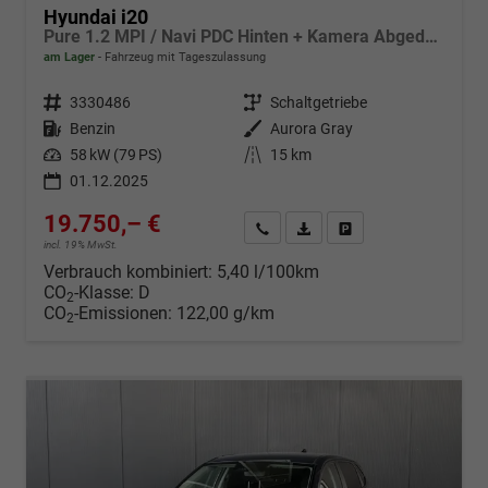
Hyundai i20
Pure 1.2 MPI / Navi PDC Hinten + Kamera Abgedunkelte Scheiben Tempomat Alu 16"
am Lager
Fahrzeug mit Tageszulassung
Fahrzeugnr.
3330486
Getriebe
Schaltgetriebe
Kraftstoff
Benzin
Außenfarbe
Aurora Gray
Leistung
58 kW (79 PS)
Kilometerstand
15 km
01.12.2025
19.750,– €
Wir rufen Sie an
Fahrzeugexposé (PDF)
Fahrzeug parken
incl. 19% MwSt.
Verbrauch kombiniert:
5,40 l/100km
CO
-Klasse:
D
2
CO
-Emissionen:
122,00 g/km
2