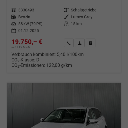
Fahrzeugnr.
3330493
Getriebe
Schaltgetriebe
Kraftstoff
Benzin
Außenfarbe
Lumen Gray
Leistung
58 kW (79 PS)
Kilometerstand
15 km
01.12.2025
19.750,– €
Wir rufen Sie an
Fahrzeugexposé (PDF)
Fahrzeug parken
incl. 19% MwSt.
Verbrauch kombiniert:
5,40 l/100km
CO
-Klasse:
D
2
CO
-Emissionen:
122,00 g/km
2