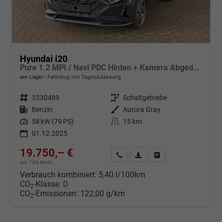
Hyundai i20
Pure 1.2 MPI / Navi PDC Hinten + Kamera Abgedunkelte Scheiben Tempomat Alu 16"
am Lager
Fahrzeug mit Tageszulassung
Fahrzeugnr.
3330489
Getriebe
Schaltgetriebe
Kraftstoff
Benzin
Außenfarbe
Aurora Gray
Leistung
58 kW (79 PS)
Kilometerstand
15 km
01.12.2025
19.750,– €
Wir rufen Sie an
Fahrzeugexposé (PDF)
Fahrzeug parken
incl. 19% MwSt.
Verbrauch kombiniert:
5,40 l/100km
CO
-Klasse:
D
2
CO
-Emissionen:
122,00 g/km
2