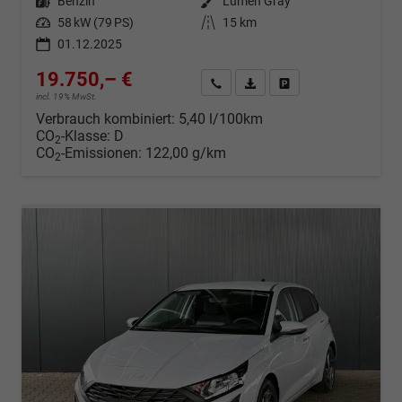
Kraftstoff
Benzin
Außenfarbe
Lumen Gray
Leistung
58 kW (79 PS)
Kilometerstand
15 km
01.12.2025
19.750,– €
Wir rufen Sie an
Fahrzeugexposé (PDF)
Fahrzeug parken
incl. 19% MwSt.
Verbrauch kombiniert:
5,40 l/100km
CO
-Klasse:
D
2
CO
-Emissionen:
122,00 g/km
2