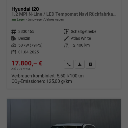
Hyundai i20
1.2 MPI N-Line / LED Tempomat Navi Rückfahrkamera Alu 17"
am Lager
Jungwagen/Jahreswagen
Fahrzeugnr.
3330465
Getriebe
Schaltgetriebe
Kraftstoff
Benzin
Außenfarbe
Atlas White
Leistung
58 kW (79 PS)
Kilometerstand
12.400 km
01.04.2025
17.800,– €
Wir rufen Sie an
Fahrzeugexposé (PDF)
Fahrzeug parken
incl. 19% MwSt.
Verbrauch kombiniert:
5,50 l/100km
CO
-Emissionen:
125,00 g/km
2