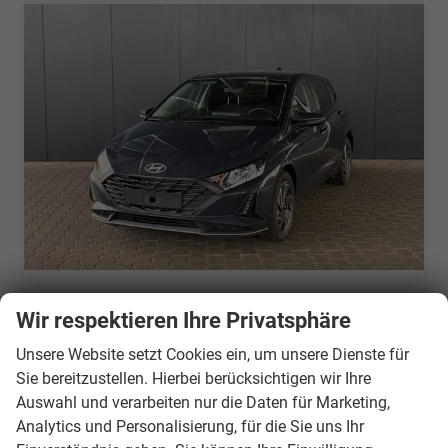
Hyundai i20
Wir respektieren Ihre Privatsphäre
Pure 1.2 MPI / Navi PDC Hinten + Kamera Abgedunkelte Scheiben Tempomat Alu 16"
am Lager
Fahrzeug mit Tageszulassung
Unsere Website setzt Cookies ein, um unsere Dienste für
Sie bereitzustellen. Hierbei berücksichtigen wir Ihre
Fahrzeugnr.
3330490
Getriebe
Schaltgetriebe
Auswahl und verarbeiten nur die Daten für Marketing,
Kraftstoff
Benzin
Außenfarbe
Aurora Gray
Analytics und Personalisierung, für die Sie uns Ihr
Leistung
58 kW (79 PS)
Kilometerstand
15 km