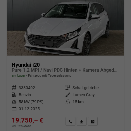
Hyundai i20
Pure 1.2 MPI / Navi PDC Hinten + Kamera Abgedunkelte Scheiben Tempomat Alu 16"
am Lager
Fahrzeug mit Tageszulassung
Fahrzeugnr.
3330492
Getriebe
Schaltgetriebe
Kraftstoff
Benzin
Außenfarbe
Lumen Gray
Leistung
58 kW (79 PS)
Kilometerstand
15 km
01.12.2025
19.750,– €
Wir rufen Sie an
Fahrzeugexposé (PDF)
Fahrzeug parken
incl. 19% MwSt.