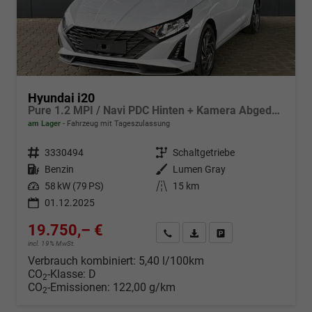
Hyundai i20
Pure 1.2 MPI / Navi PDC Hinten + Kamera Abgedunkelte Scheiben Tempomat Alu 16"
am Lager
Fahrzeug mit Tageszulassung
Fahrzeugnr.
3330494
Getriebe
Schaltgetriebe
Kraftstoff
Benzin
Außenfarbe
Lumen Gray
Leistung
58 kW (79 PS)
Kilometerstand
15 km
01.12.2025
19.750,– €
Wir rufen Sie an
Fahrzeugexposé (PDF)
Fahrzeug parken
incl. 19% MwSt.
Verbrauch kombiniert:
5,40 l/100km
CO
-Klasse:
D
2
CO
-Emissionen:
122,00 g/km
2