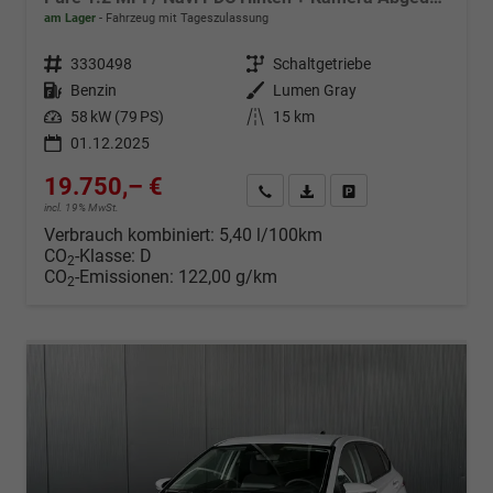
am Lager
Fahrzeug mit Tageszulassung
Fahrzeugnr.
3330498
Getriebe
Schaltgetriebe
Kraftstoff
Benzin
Außenfarbe
Lumen Gray
Leistung
58 kW (79 PS)
Kilometerstand
15 km
01.12.2025
19.750,– €
Wir rufen Sie an
Fahrzeugexposé (PDF)
Fahrzeug parken
incl. 19% MwSt.
Verbrauch kombiniert:
5,40 l/100km
CO
-Klasse:
D
2
CO
-Emissionen:
122,00 g/km
2