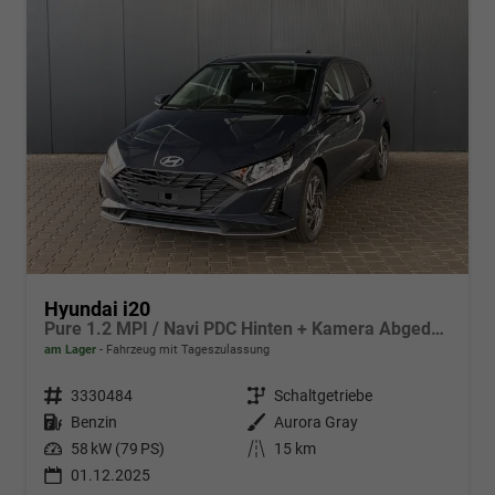
Hyundai i20
Pure 1.2 MPI / Navi PDC Hinten + Kamera Abgedunkelte Scheiben Tempomat Alu 16"
am Lager
Fahrzeug mit Tageszulassung
Fahrzeugnr.
3330484
Getriebe
Schaltgetriebe
Kraftstoff
Benzin
Außenfarbe
Aurora Gray
Leistung
58 kW (79 PS)
Kilometerstand
15 km
01.12.2025