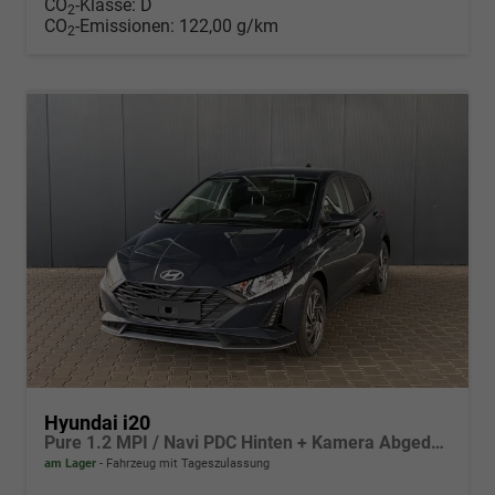
CO
-Klasse:
D
2
CO
-Emissionen:
122,00 g/km
2
Hyundai i20
Pure 1.2 MPI / Navi PDC Hinten + Kamera Abgedunkelte Scheiben Tempomat Alu 16"
am Lager
Fahrzeug mit Tageszulassung