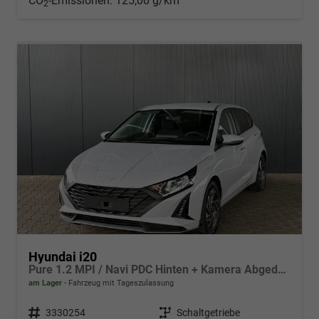
CO
-Emissionen:
125,00 g/km
2
Hyundai i20
Pure 1.2 MPI / Navi PDC Hinten + Kamera Abgedunkelte Scheiben Tempomat Alu 16"
am Lager
Fahrzeug mit Tageszulassung
Fahrzeugnr.
3330254
Getriebe
Schaltgetriebe