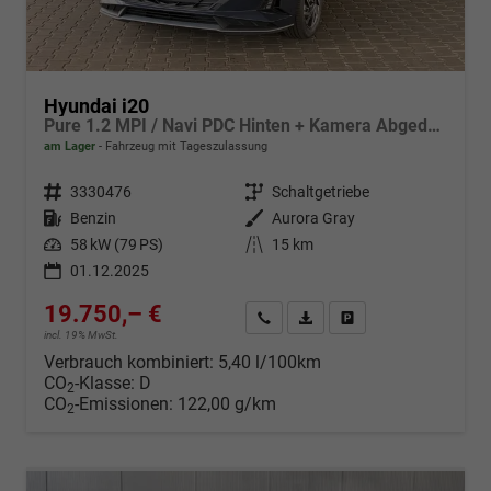
Hyundai i20
Pure 1.2 MPI / Navi PDC Hinten + Kamera Abgedunkelte Scheiben Tempomat Alu 16"
am Lager
Fahrzeug mit Tageszulassung
Fahrzeugnr.
3330476
Getriebe
Schaltgetriebe
Kraftstoff
Benzin
Außenfarbe
Aurora Gray
Leistung
58 kW (79 PS)
Kilometerstand
15 km
01.12.2025
19.750,– €
Wir rufen Sie an
Fahrzeugexposé (PDF)
Fahrzeug parken
incl. 19% MwSt.
Verbrauch kombiniert:
5,40 l/100km
CO
-Klasse:
D
2
CO
-Emissionen:
122,00 g/km
2