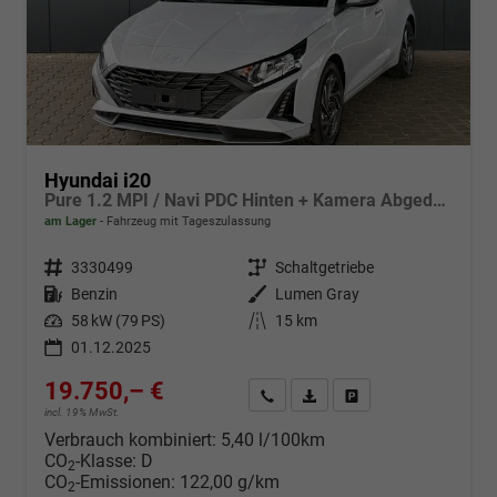
Hyundai i20
Pure 1.2 MPI / Navi PDC Hinten + Kamera Abgedunkelte Scheiben Tempomat Alu 16"
am Lager
Fahrzeug mit Tageszulassung
Fahrzeugnr.
3330499
Getriebe
Schaltgetriebe
Kraftstoff
Benzin
Außenfarbe
Lumen Gray
Leistung
58 kW (79 PS)
Kilometerstand
15 km
01.12.2025
19.750,– €
Wir rufen Sie an
Fahrzeugexposé (PDF)
Fahrzeug parken
incl. 19% MwSt.
Verbrauch kombiniert:
5,40 l/100km
CO
-Klasse:
D
2
CO
-Emissionen:
122,00 g/km
2