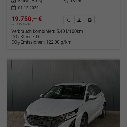
Leistung
58 kW (79 PS)
Kilometerstand
15 km
01.12.2025
19.750,– €
Wir rufen Sie an
Fahrzeugexposé (PDF)
Fahrzeug parken
incl. 19% MwSt.
Verbrauch kombiniert:
5,40 l/100km
CO
-Klasse:
D
2
CO
-Emissionen:
122,00 g/km
2