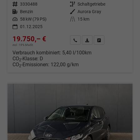
Fahrzeugnr.
3330488
Getriebe
Schaltgetriebe
Kraftstoff
Benzin
Außenfarbe
Aurora Gray
Leistung
58 kW (79 PS)
Kilometerstand
15 km
01.12.2025
19.750,– €
Wir rufen Sie an
Fahrzeugexposé (PDF)
Fahrzeug parken
incl. 19% MwSt.
Verbrauch kombiniert:
5,40 l/100km
CO
-Klasse:
D
2
CO
-Emissionen:
122,00 g/km
2