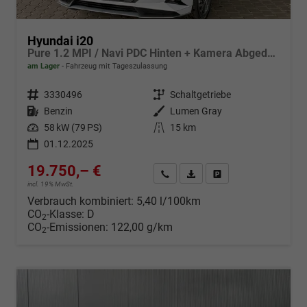
Hyundai i20
Pure 1.2 MPI / Navi PDC Hinten + Kamera Abgedunkelte Scheiben Tempomat Alu 16"
am Lager
Fahrzeug mit Tageszulassung
Fahrzeugnr.
3330496
Getriebe
Schaltgetriebe
Kraftstoff
Benzin
Außenfarbe
Lumen Gray
Leistung
58 kW (79 PS)
Kilometerstand
15 km
01.12.2025
19.750,– €
Wir rufen Sie an
Fahrzeugexposé (PDF)
Fahrzeug parken
incl. 19% MwSt.
Verbrauch kombiniert:
5,40 l/100km
CO
-Klasse:
D
2
CO
-Emissionen:
122,00 g/km
2