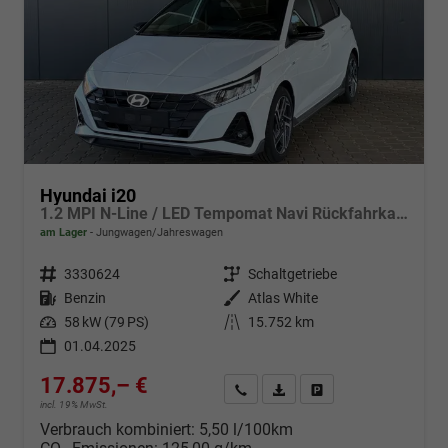
Hyundai i20
1.2 MPI N-Line / LED Tempomat Navi Rückfahrkamera Alu 17"
am Lager
Jungwagen/Jahreswagen
Fahrzeugnr.
3330624
Getriebe
Schaltgetriebe
Kraftstoff
Benzin
Außenfarbe
Atlas White
Leistung
58 kW (79 PS)
Kilometerstand
15.752 km
01.04.2025
17.875,– €
Wir rufen Sie an
Fahrzeugexposé (PDF)
Fahrzeug parken
incl. 19% MwSt.
Verbrauch kombiniert:
5,50 l/100km