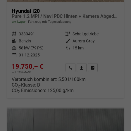
Hyundai i20
Pure 1.2 MPI / Navi PDC Hinten + Kamera Abgedunkelte Scheiben Tempomat Alu 16"
am Lager
Fahrzeug mit Tageszulassung
Fahrzeugnr.
3330491
Getriebe
Schaltgetriebe
Kraftstoff
Benzin
Außenfarbe
Aurora Gray
Leistung
58 kW (79 PS)
Kilometerstand
15 km
01.12.2025
19.750,– €
Wir rufen Sie an
Fahrzeugexposé (PDF)
Fahrzeug parken
incl. 19% MwSt.
Verbrauch kombiniert:
5,50 l/100km
CO
-Klasse:
D
2
CO
-Emissionen:
125,00 g/km
2