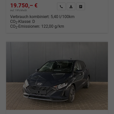
19.750,– €
Wir rufen Sie an
Fahrzeugexposé (PDF)
Fahrzeug parken
incl. 19% MwSt.
Verbrauch kombiniert:
5,40 l/100km
CO
-Klasse:
D
2
CO
-Emissionen:
122,00 g/km
2