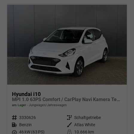
Hyundai i10
MPI 1.0 63PS Comfort / CarPlay Navi Kamera Tempomat Alu 15''
am Lager
Jungwagen/Jahreswagen
Fahrzeugnr.
3330626
Getriebe
Schaltgetriebe
Kraftstoff
Benzin
Außenfarbe
Atlas White
Leistung
46 kW (63 PS)
Kilometerstand
10.666 km