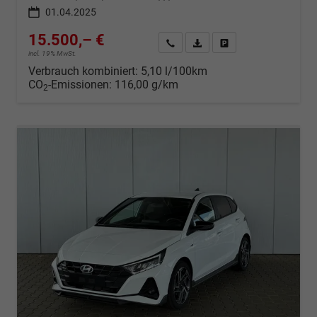
01.04.2025
15.500,– €
Wir rufen Sie an
Fahrzeugexposé (PDF)
Fahrzeug parken
incl. 19% MwSt.
Verbrauch kombiniert:
5,10 l/100km
CO
-Emissionen:
116,00 g/km
2