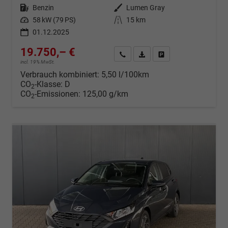
Kraftstoff
Benzin
Außenfarbe
Lumen Gray
Leistung
58 kW (79 PS)
Kilometerstand
15 km
01.12.2025
19.750,– €
Wir rufen Sie an
Fahrzeugexposé (PDF)
Fahrzeug parken
incl. 19% MwSt.
Verbrauch kombiniert:
5,50 l/100km
CO
-Klasse:
D
2
CO
-Emissionen:
125,00 g/km
2