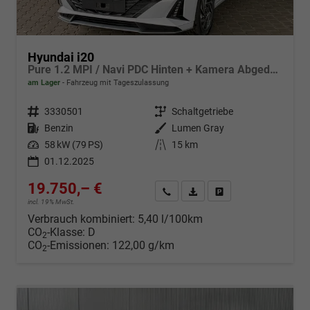
Hyundai i20
Pure 1.2 MPI / Navi PDC Hinten + Kamera Abgedunkelte Scheiben Tempomat Alu 16"
am Lager
Fahrzeug mit Tageszulassung
Fahrzeugnr.
3330501
Getriebe
Schaltgetriebe
Kraftstoff
Benzin
Außenfarbe
Lumen Gray
Leistung
58 kW (79 PS)
Kilometerstand
15 km
01.12.2025
19.750,– €
Wir rufen Sie an
Fahrzeugexposé (PDF)
Fahrzeug parken
incl. 19% MwSt.
Verbrauch kombiniert:
5,40 l/100km
CO
-Klasse:
D
2
CO
-Emissionen:
122,00 g/km
2