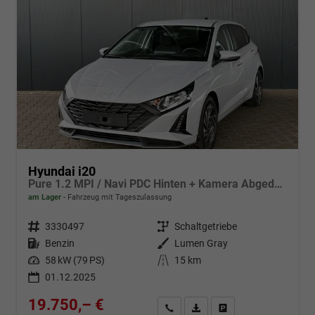
Hyundai i20
Pure 1.2 MPI / Navi PDC Hinten + Kamera Abgedunkelte Scheiben Tempomat Alu 16"
am Lager
Fahrzeug mit Tageszulassung
Fahrzeugnr.
3330497
Getriebe
Schaltgetriebe
Kraftstoff
Benzin
Außenfarbe
Lumen Gray
Leistung
58 kW (79 PS)
Kilometerstand
15 km
01.12.2025
19.750,– €
Wir rufen Sie an
Fahrzeugexposé (PDF)
Fahrzeug parken