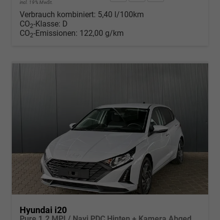
incl. 19% MwSt.
Verbrauch kombiniert:
5,40 l/100km
CO
-Klasse:
D
2
CO
-Emissionen:
122,00 g/km
2
Hyundai i20
Pure 1.2 MPI / Navi PDC Hinten + Kamera Abgedunkelte Scheiben Tempomat Alu 16"